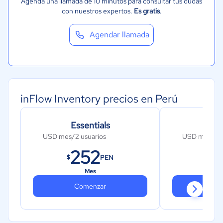
Agenda una llamada de 10 minutos para consultar tus dudas
con nuestros expertos.
Es gratis
.
Agendar llamada
inFlow Inventory precios en Perú
Essentials
E
USD mes/2 usuarios
USD mes/5 u
252
4
PEN
$
$
Mes
Comenzar
Co