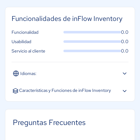
Funcionalidades de inFlow Inventory
0.0
Funcionalidad
0.0
Usabilidad
0.0
Servicio al cliente
Idiomas:
Inglés
Características y Funciones de inFlow Inventory
Acceso móvil
Equipamiento
Preguntas Frecuentes
Gestión multicanal
Optimización de inventario