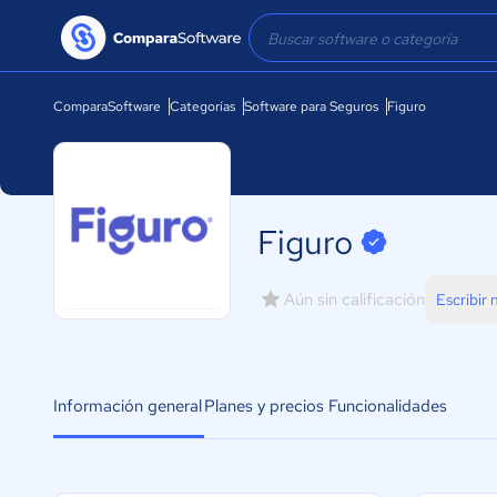
ComparaSoftware
Categorías
Software para Seguros
Figuro
Figuro
Aún sin calificación
Escribir
Información general
Planes y precios
Funcionalidades