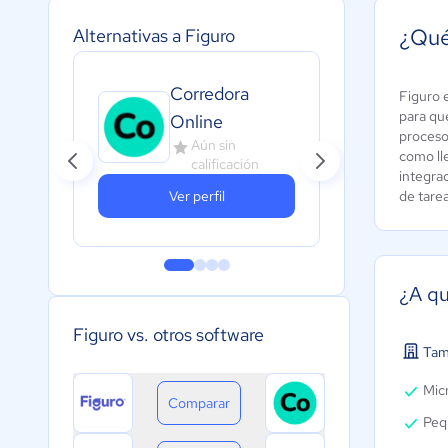
¿Qué
Alternativas a Figuro
Corredora
Figuro 
para que
Online
procesos
Aún sin
como ll
calificación
integra
Ver perfil
de tare
¿A qu
Figuro vs. otros software
Tam
Micr
Comparar
Peq