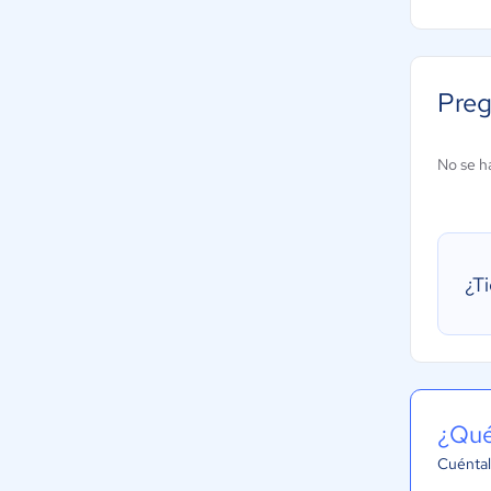
Preg
No se h
¿T
¿Qué
Cuéntal