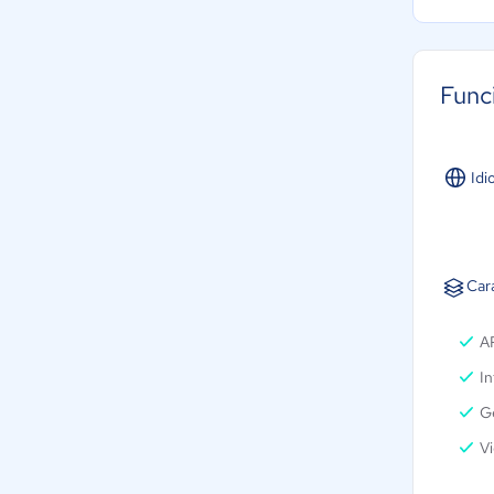
Func
Idi
Cara
A
In
G
Vi