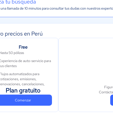
iza tu búsqueda
una llamada de 10 minutos para consultar tus dudas con nuestros expert
ro precios en Perú
Free
Hasta 50 pólizas
Experiencia de auto-servicio para
tus clientes
Flujos automatizados para
cotizaciones, emisiones,
renovaciones, cancelaciones,
Figur
Plan gratuito
modificaciones, cobros y
Contácta
siniestros
Comenzar
Llenado automático de
documentos