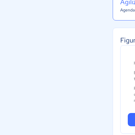
Agil
Agenda 
Figu