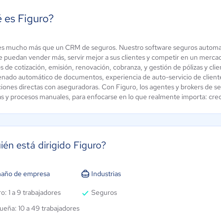
 es Figuro?
es mucho más que un CRM de seguros. Nuestro software seguros automatiza
Mediator
Agentemotor
 puedan vender más, servir mejor a sus clientes y competir en un mercado 
 de cotización, emisión, renovación, cobranza, y gestión de pólizas y cli
0 / 5
4 / 5
enado automático de documentos, experiencia de auto-servicio de cliente,
ciones directas con aseguradoras. Con Figuro, los agentes y brokers de se
as y procesos manuales, para enfocarse en lo que realmente importa: crecer
ién está dirigido Figuro?
año de empresa
Industrias
o: 1 a 9 trabajadores
Seguros
ueña: 10 a 49 trabajadores