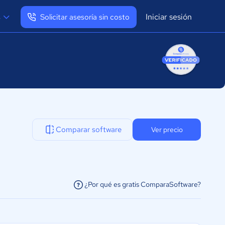
Iniciar sesión
s
Solicitar asesoría sin costo
Ver mi perfil
Cerrar sesión
Comparar software
Ver precio
¿Por qué es gratis ComparaSoftware?
facilitar la conexión