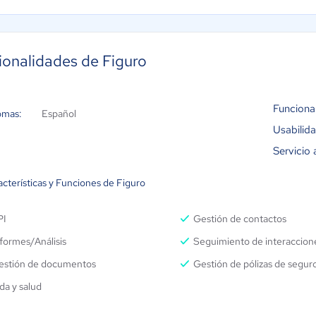
Dashboard de analítica
Módulo CRM de Seguros
ionalidades de Figuro
Funciona
omas:
Español
Usabilid
Servicio 
cterísticas y Funciones de Figuro
PI
Gestión de contactos
formes/Análisis
Seguimiento de interaccion
estión de documentos
Gestión de pólizas de segur
da y salud