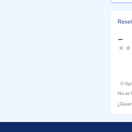
Reseñ
-
0 Opi
No se 
¿Quier