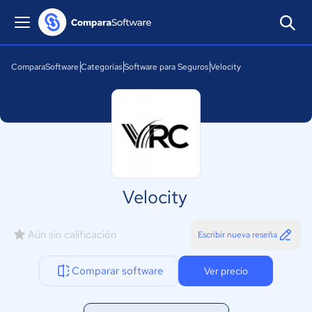
ComparaSoftware
Categorías
Software para Seguros
Velocity
Velocity
Aún sin calificación
Escribir nueva reseña
Comparar software
Ver precio