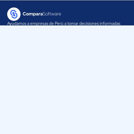
Ayudamos a empresas de Perú a tomar decisiones informadas
sobre la elección de sus herramientas digitales.
Nuestra empresa
Proveedores
Contáctanos
Selecciona tu país:
Perú
ComparaSoftware LLC 2025
Políticas de Privacidad
·
Políticas de Cookies
·
Términos y