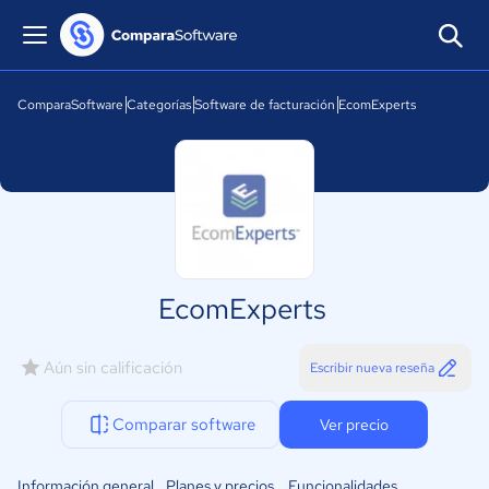
ComparaSoftware
Categorías
Software de facturación
EcomExperts
EcomExperts
Aún sin calificación
Escribir nueva reseña
Comparar software
Ver precio
Información general
Planes y precios
Funcionalidades