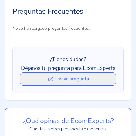
Base de datos de clientes y proveedores
Preguntas Frecuentes
Inventarios
Historial de facturas
No se han cargado preguntas frecuentes.
Facturación electrónica
Automatización de facturas
¿Tienes dudas?
Déjanos tu pregunta para EcomExperts
Enviar pregunta
¿Qué opinas de EcomExperts?
Cuéntale a otras personas tu experiencia.