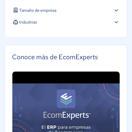
Tamaño de empresa
Pequeña: 10 a 49 trabajadores
Industrias
Farmacéutica
Minorista
Software / TI
Conoce más de EcomExperts
Alimentaria
Automotriz
Comercio Electrónico
Tecnología
Moda y textiles