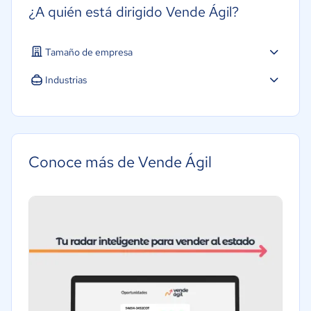
¿A quién está dirigido Vende Ágil?
Tamaño de empresa
Micro: 1 a 9 trabajadores
Industrias
Pequeña: 10 a 49 trabajadores
Agricultura
Mediana: 50 a 249 trabajadores
Construcción
Educación
Conoce más de Vende Ágil
Energía
Hotelería / Viajes
Seguros
Legales
Farmacéutica
Bienes raíces
Minorista