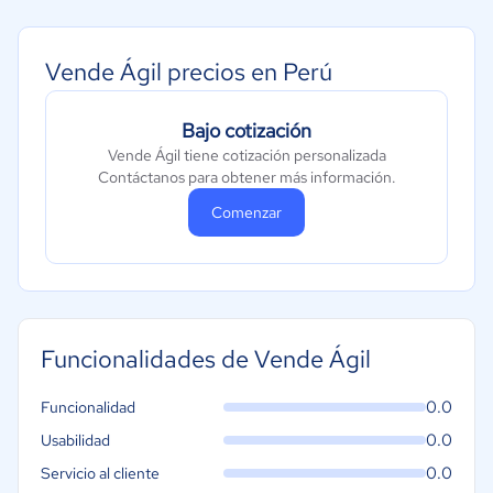
Metales y Minería
Recursos Humanos
Vende Ágil precios en Perú
Gastronomía
Bajo cotización
Aeroespacial y defensa
Vende Ágil tiene cotización personalizada
Turismo
Contáctanos para obtener más información.
Contabilidad
Comenzar
Moda y textiles
Funcionalidades de Vende Ágil
0.0
Funcionalidad
0.0
Usabilidad
0.0
Servicio al cliente