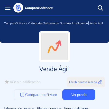
ComparaSoftware
Categorías
Software de Business Intelligence
Vende Ágil
Vende Ágil
Aún sin calificación
Escribir nueva reseña
Comparar software
Ver precio
Información general
Planes y precios
Funcionalidades