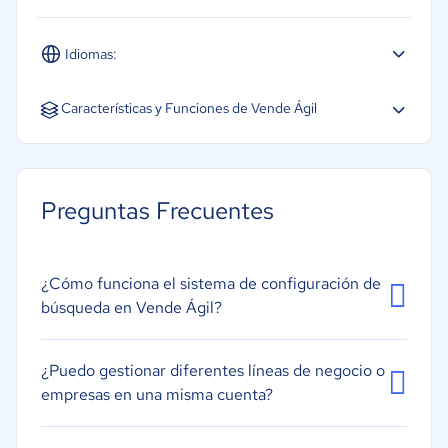
Idiomas:
Español
Características y Funciones de Vende Ágil
Análisis predictivo
Indicadores claves de rendimiento
Preguntas Frecuentes
Métricas de rendimiento
Informes ad hoc
¿Cómo funciona el sistema de configuración de
Análisis visual
búsqueda en Vende Ágil?
¿Puedo gestionar diferentes líneas de negocio o
empresas en una misma cuenta?