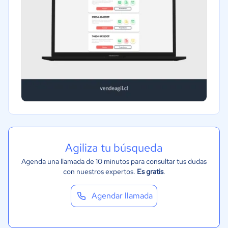
Software / TI
Telecomunicaciones
Financiera
Alimentaria
Salud
Manufactura
ONG
Gobierno
Transporte y logística
Agiliza tu búsqueda
Marketing y Comunicación
Agenda una llamada de 10 minutos para consultar tus dudas
con nuestros expertos.
Es gratis
.
Automotriz
Comercio Electrónico
Agendar llamada
Ventas y servicios
Tecnología