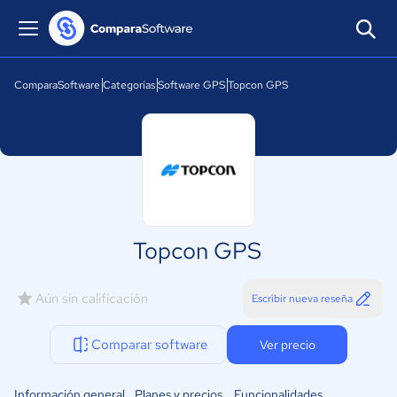
ComparaSoftware
Categorías
Software GPS
Topcon GPS
Topcon GPS
Aún sin calificación
Escribir nueva reseña
Comparar software
Ver precio
Información general
Planes y precios
Funcionalidades