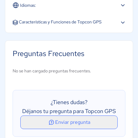
Idiomas:
Español
Inglés
Características y Funciones de Topcon GPS
Alertas y notificaciones
Creación de informes históricos
Preguntas Frecuentes
Enrutamiento
Seguimiento GPS
No se han cargado preguntas frecuentes.
Seguimiento de estado
Seguimiento en tiempo real
Seguimiento móvil
¿Tienes dudas?
Déjanos tu pregunta para Topcon GPS
Enviar pregunta