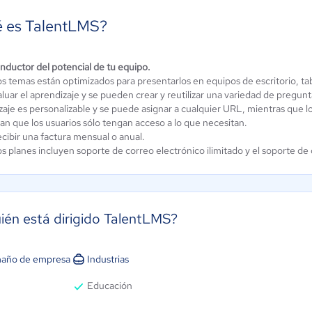
 es TalentLMS?
andría -
taforma de
onductor del potencial de tu equipo.
Haggyo
s temas están optimizados para presentarlos en equipos de escritorio, tab
mación
Aún sin
luar el aprendizaje y se pueden crear y reutilizar una variedad de pregunta
ine
calificación
zaje es personalizable y se puede asignar a cualquier URL, mientras que l
ún sin
an que los usuarios sólo tengan acceso a lo que necesitan.
alificación
ecibir una factura mensual o anual.
s planes incluyen soporte de correo electrónico ilimitado y el soporte de
ién está dirigido TalentLMS?
año de empresa
Industrias
Educación