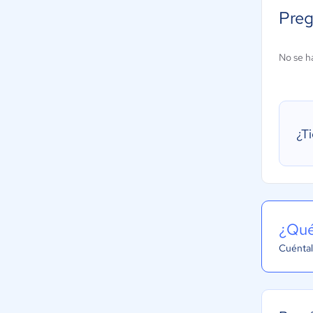
Preg
No se h
¿T
¿Qué
Cuéntal