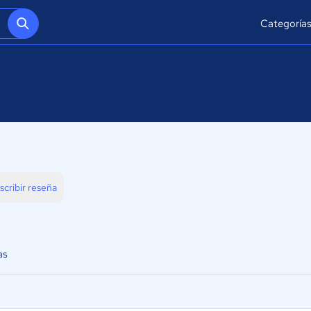
Categoría
scribir reseña
as