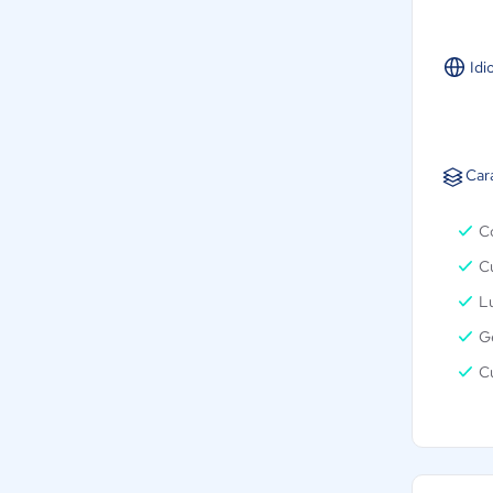
Idi
Car
Co
Cu
Lu
G
C