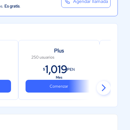
Agendar llamada
os.
Es gratis
.
Plus
250 usuarios
500 usuar
1,019
1
PEN
$
$
Mes
Comenzar