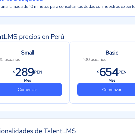
una llamada de 10 minutos para consultar tus dudas con nuestros expert
ntLMS precios en Perú
Small
Basic
25 usuarios
100 usuarios
289
654
PEN
PEN
$
$
Mes
Mes
Comenzar
Comenzar
ionalidades de TalentLMS