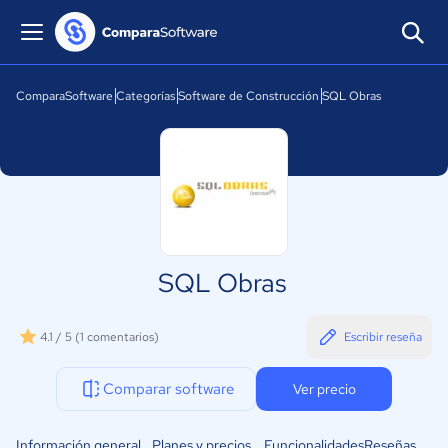
ComparaSoftware
Categorías
Software de Construcción
SQL Obras
SQL Obras
4.1 / 5
(1 comentarios)
Escribir reseña
Comparar software
Ver precio
Información general
Planes y precios
Funcionalidades
Reseñas