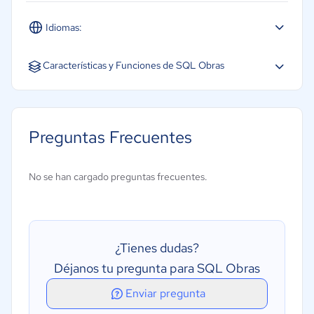
Idiomas:
Español
Características y Funciones de SQL Obras
Acceso móvil
Gestión de subcontratistas
Preguntas Frecuentes
Integración contable
Seguimiento de presupuestos/Costes de trabajo
No se han cargado preguntas frecuentes.
Subcontratistas
¿Tienes dudas?
Déjanos tu pregunta para SQL Obras
Enviar pregunta