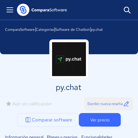
ComparaSoftware
Categorías
Software de Chatbot
py.chat
py.chat
Aún sin calificación
Escribir nueva reseña
Comparar software
Ver precio
Información general
Planes y precios
Funcionalidades