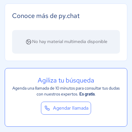
Construcción
Grande: Más de 250 trabajadores
Educación
Conoce más de py.chat
Energía
Hotelería / Viajes
Seguros
No hay material multimedia disponible
Legales
Farmacéutica
Bienes raíces
Minorista
Agiliza tu búsqueda
Software / TI
Agenda una llamada de 10 minutos para consultar tus dudas
con nuestros expertos.
Es gratis
.
Telecomunicaciones
Financiera
Agendar llamada
Alimentaria
Salud