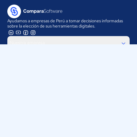
Ayudamos a empresas de Perú a tomar decisiones informadas
sobre la elección de sus herramientas digitales.
Nuestra empresa
Proveedores
Contáctanos
Selecciona tu país:
Perú
ComparaSoftware LLC 2025
Políticas de Privacidad
·
Políticas de Cookies
·
Términos y