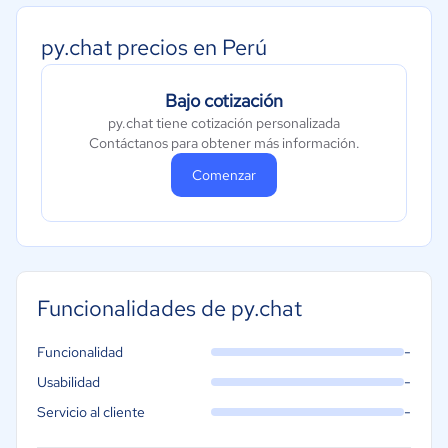
Manufactura
ONG
py.chat precios en Perú
Gobierno
Bajo cotización
Transporte y logística
py.chat tiene cotización personalizada
Marketing y Comunicación
Contáctanos para obtener más información.
Automotriz
Comenzar
Comercio Electrónico
Ventas y servicios
Tecnología
Metales y Minería
Funcionalidades de py.chat
Recursos Humanos
-
Funcionalidad
Gastronomía
-
Usabilidad
Aeroespacial y defensa
-
Servicio al cliente
Turismo