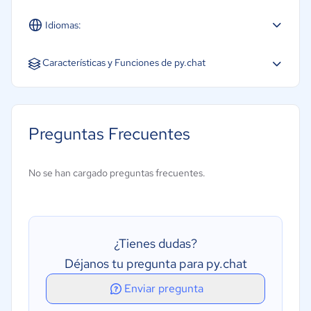
Contabilidad
Idiomas:
Moda y textiles
Español
Inglés
Portugués
Características y Funciones de py.chat
Asistente virtual
Reconocimiento de intenciones
Preguntas Frecuentes
Robot preconfigurado
No se han cargado preguntas frecuentes.
¿Tienes dudas?
Déjanos tu pregunta para py.chat
Enviar pregunta