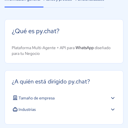
¿Qué es py.chat?
Plataforma Multi-Agente + API para
WhatsApp
diseñado
para tu Negocio
¿A quién está dirigido py.chat?
Tamaño de empresa
Micro: 1 a 9 trabajadores
Industrias
Pequeña: 10 a 49 trabajadores
Agricultura
Mediana: 50 a 249 trabajadores