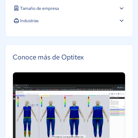
Tamaño de empresa
Mediana: 50 a 249 trabajadores
Industrias
Grande: Más de 250 trabajadores
Moda y textiles
Conoce más de Optitex