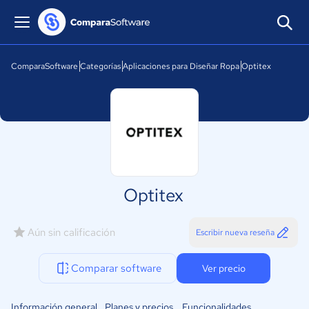
ComparaSoftware
Categorías
Aplicaciones para Diseñar Ropa
Optitex
Optitex
Aún sin calificación
Escribir nueva reseña
Comparar software
Ver precio
Información general
Planes y precios
Funcionalidades