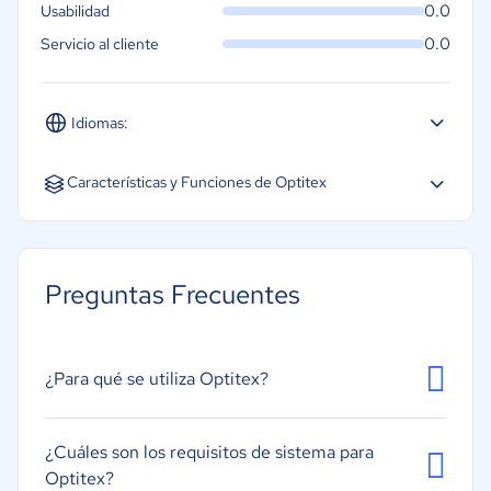
0.0
Usabilidad
0.0
Servicio al cliente
Idiomas:
Español
Inglés
Características y Funciones de Optitex
Correspondencia de colores
Diseño; impresión y corte de patrones
Preguntas Frecuentes
Gestión de proveedores
Graduación de patrones
Herramientas CAD
¿Para qué se utiliza Optitex?
¿Cuáles son los requisitos de sistema para
Optitex?