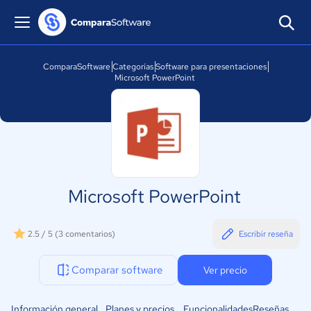
ComparaSoftware
Categorías
Software para presentaciones
Microsoft PowerPoint
Microsoft PowerPoint
2.5 / 5
(3 comentarios)
Escribir reseña
Comparar software
Ver precio
Información general
Planes y precios
Funcionalidades
Reseñas