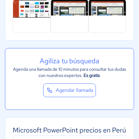
Metales y Minería
Recursos Humanos
Gastronomía
Aeroespacial y defensa
Turismo
Contabilidad
Agiliza tu búsqueda
Moda y textiles
Agenda una llamada de 10 minutos para consultar tus dudas
con nuestros expertos.
Es gratis
.
Agendar llamada
Microsoft PowerPoint precios en Perú