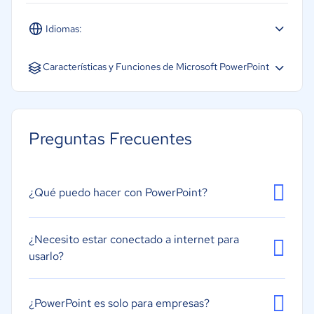
Idiomas:
Español
Inglés
Portugués
Características y Funciones de Microsoft PowerPoint
Animación y transiciones
Búsqueda/filtro
Preguntas Frecuentes
Contenido en audio
Contenido en vídeo
Edición sin conexión
¿Qué puedo hacer con PowerPoint?
Mediateca
Modelos personalizables
¿Necesito estar conectado a internet para
usarlo?
Presentación sin conexión
Uso compartido de la pantalla
¿PowerPoint es solo para empresas?