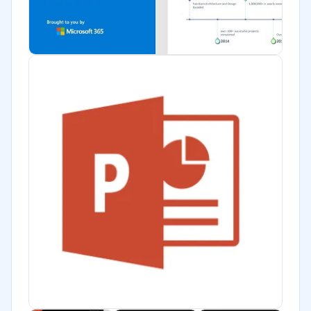
Software / TI
Telecomunicaciones
Financiera
Alimentaria
Salud
Manufactura
ONG
Gobierno
Transporte y logística
Marketing y Comunicación
Automotriz
Comercio Electrónico
Ventas y servicios
Tecnología