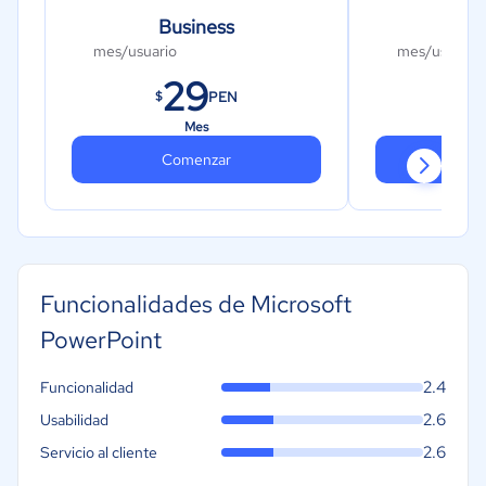
Business
Pr
mes/usuario
mes/usuario
29
PEN
$
$
Mes
Comenzar
Co
Funcionalidades de Microsoft
PowerPoint
2.4
Funcionalidad
2.6
Usabilidad
2.6
Servicio al cliente