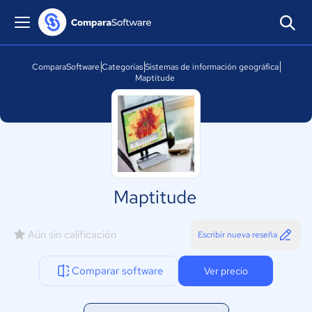
ComparaSoftware
Categorías
Sistemas de información geográfica
Maptitude
Maptitude
Aún sin calificación
Escribir nueva reseña
Comparar software
Ver precio