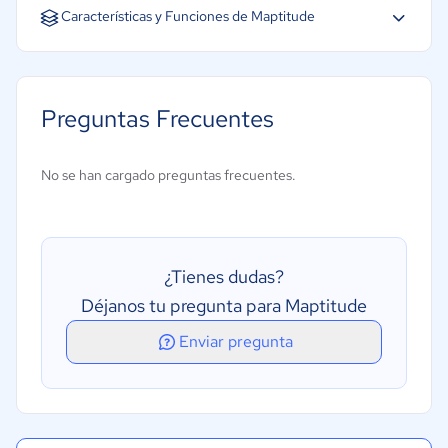
Español
Inglés
Características y Funciones de Maptitude
Visualización de datos
Creación de mapas
Preguntas Frecuentes
Superposición
Diseño de mapas
No se han cargado preguntas frecuentes.
Mapeo de vectores
Almacenamiento de datos
Codificación geográfica
¿Tienes dudas?
Consulta de zona de búfer
Déjanos tu pregunta para Maptitude
Análisis espacial
Enviar pregunta
Transmisión en tiempo real