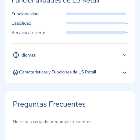
Funcionalidades de LS Retail
-
Funcionalidad
-
Usabilidad
-
Servicio al cliente
Idiomas:
Español
Características y Funciones de LS Retail
Códigos de barras/Etiquetas
Gestión de formularios
Preguntas Frecuentes
Gestión de inventarios
Gestión de reclamaciones
No se han cargado preguntas frecuentes.
Procesamiento de prescripciones médicas
Punto de venta (POS)