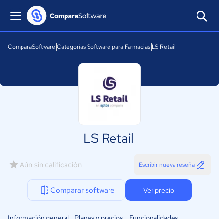
ComparaSoftware
Categorías
Software para Farmacias
LS Retail
LS Retail
Aún sin calificación
Escribir nueva reseña
Comparar software
Ver precio
Información general
Planes y precios
Funcionalidades