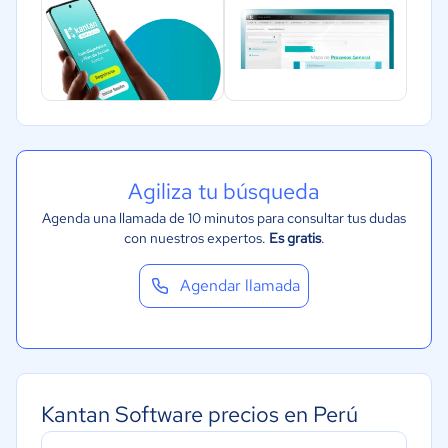
Automotriz
Comercio Electrónico
Ventas y servicios
Tecnología
Metales y Minería
Recursos Humanos
Agiliza tu búsqueda
Gastronomía
Agenda una llamada de 10 minutos para consultar tus dudas
con nuestros expertos.
Es gratis
.
Aeroespacial y defensa
Turismo
Agendar llamada
Contabilidad
Moda y textiles
Kantan Software precios en Perú