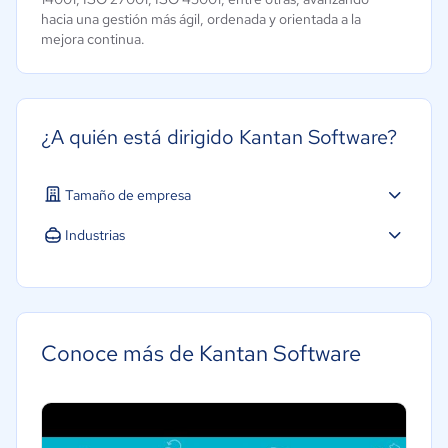
hacia una gestión más ágil, ordenada y orientada a la
mejora continua.
¿A quién está dirigido Kantan Software?
Tamaño de empresa
Micro: 1 a 9 trabajadores
Industrias
Pequeña: 10 a 49 trabajadores
Agricultura
Mediana: 50 a 249 trabajadores
Construcción
Educación
Conoce más de Kantan Software
Energía
Hotelería / Viajes
Seguros