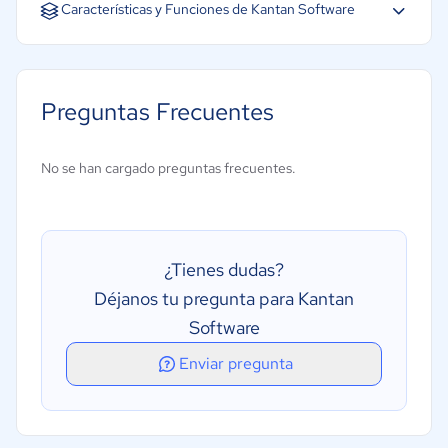
Español
Inglés
Portugués
Características y Funciones de Kantan Software
Acciones preventivas y correctivas (CAPA)
Gestión de la formación
Preguntas Frecuentes
Control de calidad de proveedores
Control de documentos
No se han cargado preguntas frecuentes.
Gestión de auditorías
Gestión de la conformidad
Gestión de normas ISO
¿Tienes dudas?
Gestión de quejas
Déjanos tu pregunta para Kantan
Gestión de riesgos
Software
Seguimiento de defectos
Enviar pregunta