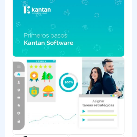
Legales
Farmacéutica
Bienes raíces
Minorista
Software / TI
Telecomunicaciones
Financiera
Alimentaria
Salud
Manufactura
ONG
Gobierno
Transporte y logística
Marketing y Comunicación