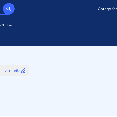
Categoría
b Nimbus
 nueva reseña