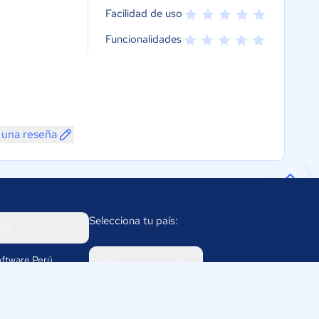
Facilidad de uso
Funcionalidades
 una reseña
Selecciona tu país:
os
ftware Perú
Perú
rco 1232