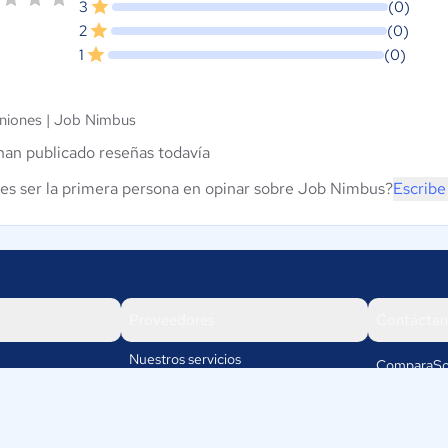
3
(0)
2
(0)
1
(0)
niones |
Job Nimbus
han publicado reseñas todavía
es ser la primera persona en opinar sobre Job Nimbus?
Escribe
Proveedores
Contáctan
Nuestros servicios
ComparaSo
Av. José La
Iniciar sesión
15074
Lima