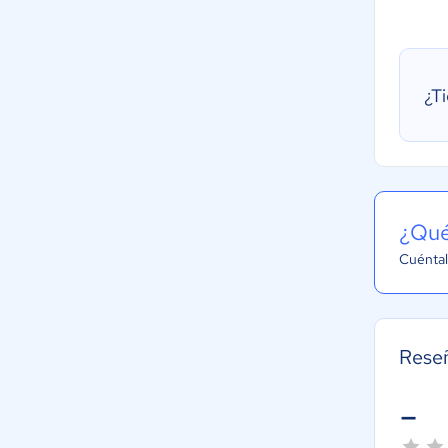
¿T
¿Qué
Cuéntal
Rese
-