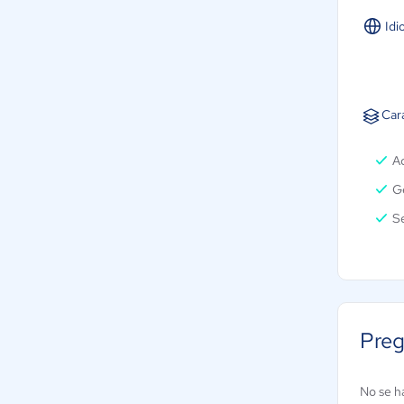
Idi
Car
A
G
S
Preg
No se h