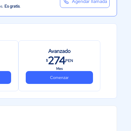
Agendar llamada
os.
Es gratis
.
Avanzado
274
PEN
$
Mes
Comenzar