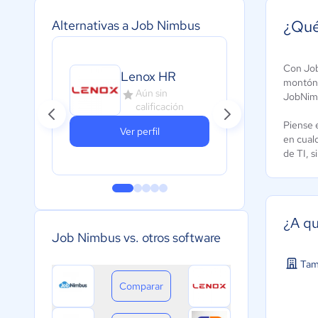
¿Qué
Alternativas a Job Nimbus
Con Job
Dat
Lenox HR
montón 
Con
Aún sin
JobNim
calificación
4
Piense 
Ver perfil
en cual
de TI, 
¿A qu
Job Nimbus vs. otros software
Tam
Comparar