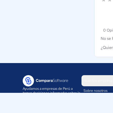
0 Opi
No se 
¿Quier
Nuestra empresa
Ayudamos a empresas de Perú a
Sobre nosotros
tomar decisiones informadas sobre la
elección de sus herramientas
Blog
digitales.
Eventos