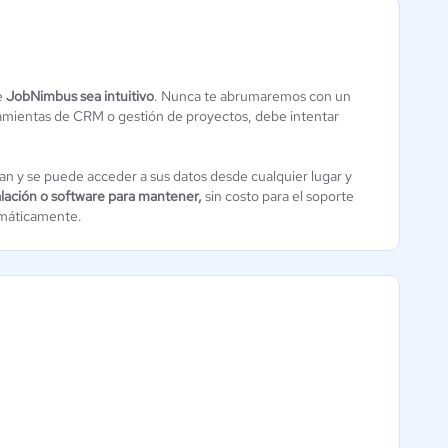
Jobber
e
JobNimbus sea intuitivo
. Nunca te abrumaremos con un
SQL Obras
Servicios de
amientas de CRM o gestión de proyectos, debe intentar
4.1 / 5
Campo
0 / 5
n y se puede acceder a sus datos desde cualquier lugar y
alación o software para mantener,
sin costo para el soporte
tomáticamente.