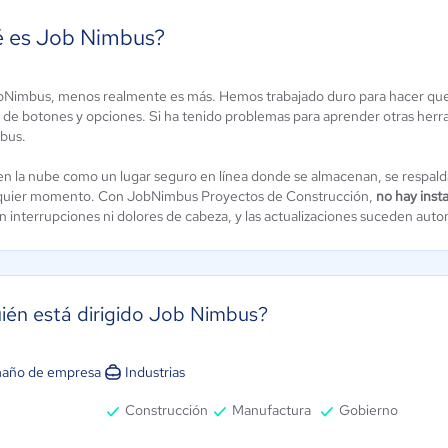
 es Job Nimbus?
Nimbus, menos realmente es más. Hemos trabajado duro para hacer qu
aObra
Trowelapp
de botones y opciones. Si ha tenido problemas para aprender otras herr
strucción
Aún sin
bus.
calificación
.5 / 5
en la nube como un lugar seguro en línea donde se almacenan, se respalda
quier momento. Con JobNimbus Proyectos de Construcción,
no hay inst
sin interrupciones ni dolores de cabeza, y las actualizaciones suceden au
ién está dirigido Job Nimbus?
año de empresa
Industrias
Construcción
Manufactura
Gobierno