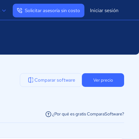
Iniciar sesión
s
Solicitar asesoría sin costo
Ver mi perfil
Cerrar sesión
Comparar software
Ver precio
¿Por qué es gratis ComparaSoftware?
facilitar la conexión