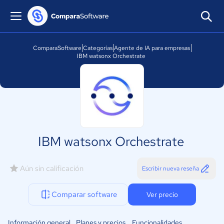
ComparaSoftware
Categorías
Agente de IA para empresas
IBM watsonx Orchestrate
IBM watsonx Orchestrate
Aún sin calificación
Escribir nueva reseña
Comparar software
Ver precio
Información general
Planes y precios
Funcionalidades