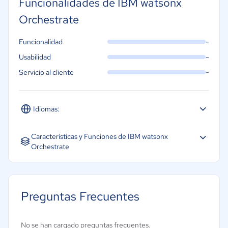
Funcionalidades de IBM watsonx
Orchestrate
-
Funcionalidad
-
Usabilidad
-
Servicio al cliente
Idiomas:
Español
Inglés
Portugués
Características y Funciones de IBM watsonx
Orchestrate
Decisión autónoma
Planificación de tareas
Preguntas Frecuentes
Integración con sistemas empresariales
Adquisición de datos y percepción
No se han cargado preguntas frecuentes.