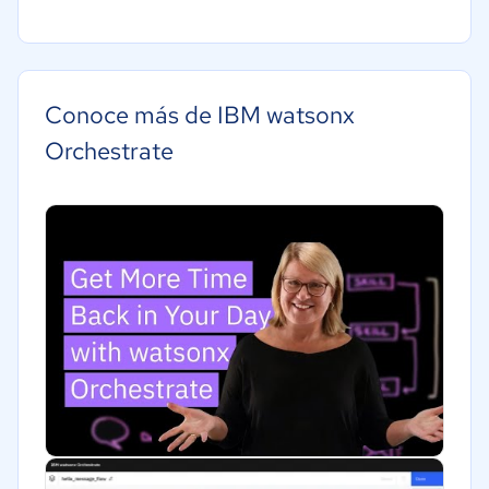
Pequeña: 10 a 49 trabajadores
Agricultura
Mediana: 50 a 249 trabajadores
Construcción
Grande: Más de 250 trabajadores
Educación
Conoce más de IBM watsonx
Energía
Orchestrate
Hotelería / Viajes
Seguros
Legales
Farmacéutica
Bienes raíces
Minorista
Software / TI
Telecomunicaciones
Financiera
Alimentaria