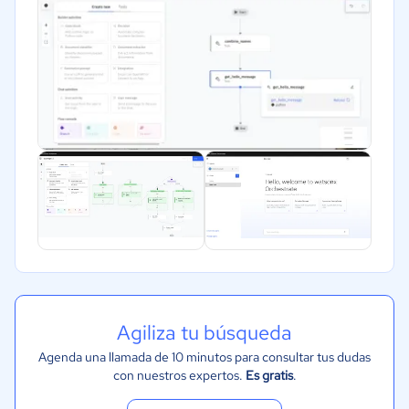
Salud
Manufactura
ONG
Gobierno
Transporte y logística
Marketing y Comunicación
Automotriz
Comercio Electrónico
Ventas y servicios
Tecnología
Metales y Minería
Agiliza tu búsqueda
Recursos Humanos
Agenda una llamada de 10 minutos para consultar tus dudas
Gastronomía
con nuestros expertos.
Es gratis
.
Aeroespacial y defensa