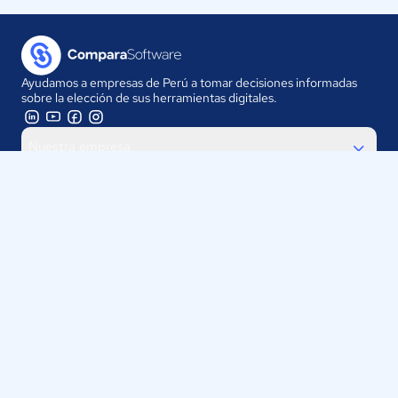
Ayudamos a empresas de Perú a tomar decisiones informadas
sobre la elección de sus herramientas digitales.
Nuestra empresa
Proveedores
Contáctanos
Selecciona tu país:
Perú
ComparaSoftware LLC 2025