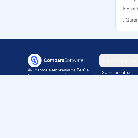
No se 
¿Quier
Nuestra empresa
Ayudamos a empresas de Perú a
Sobre nosotros
tomar decisiones informadas sobre la
elección de sus herramientas
Blog
digitales.
Eventos
Trabaja con nosotr