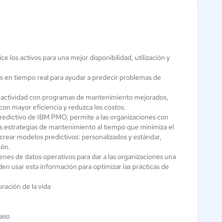
Solmicro-
EmedApp
e los activos para una mejor disponibilidad, utilización y
eXpertis
Aún sin
calificación
3.5 / 5
s en tiempo real para ayudar a predecir problemas de
inactividad con programas de mantenimiento mejorados,
con mayor eficiencia y reduzca los costos.
predictivo de IBM PMO, permite a las organizaciones con
las estrategias de mantenimiento al tiempo que minimiza el
crear modelos predictivos: personalizados y estándar,
ión.
menes de datos operativos para dar a las organizaciones una
n usar esta información para optimizar las prácticas de
ración de la vida
caso