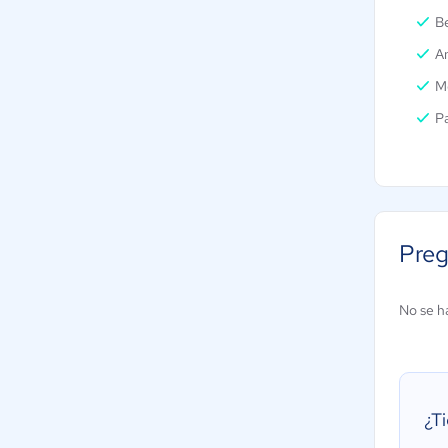
B
An
M
Pa
Preg
No se h
¿T