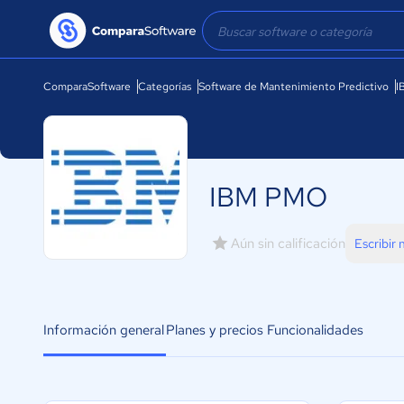
ComparaSoftware
Categorías
Software de Mantenimiento Predictivo
I
IBM PMO
Aún sin calificación
Escribir
Información general
Planes y precios
Funcionalidades