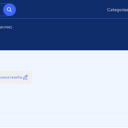
Categoría
BM PMO
 nueva reseña