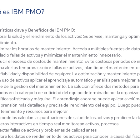
 es IBM PMO?
rísticas clave y Beneficios de IBM PMO:
acttal One
SVISION
rar la salud y el rendimiento de los activos: Supervise, mantenga y optimic
dimiento.
4.3 / 5
5 / 5
imizar los horarios de mantenimiento: Acceda a múltiples fuentes de dato
dad o fallas de activos y minimizar el mantenimiento innecesario.
ucir el exceso de costos de mantenimiento: Evite costosos periodos de 
ba alertas tempranas sobre fallas de activos, planifique el mantenimiento 
fiabilidad y disponibilidad de equipos: La optimización y mantenimiento 
 uso de activos aplicar el aprendizaje automático y análisis para mejorar 
e de la gestión del mantenimiento. La solución ofrece dos métodos para 
dos en la categoría de criticidad del equipo determinado por la organizac
ítica sofisticada y máquina: El aprendizaje ahora se puede aplicar a volú
prensión más detallada y precisa del rendimiento del equipo. Luego puede
tenimiento y recursos para mejorar
modelos calculan las puntuaciones de salud de los activos y predicen la du
eros interactivos en tiempo real monitorean activos, procesos
ctar fallas de activos y problemas de calidad antes
ore los datos de rendimiento de los activos para conocer la causa del fra