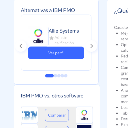
¿Qué
Alternativas a IBM PMO
Caracte
Allie Systems
Fr
Mejo
Aún sin
ren
calificación
Opt
cali
Ver perfil
Red
reci
Con
gran
cost
basa
Anal
IBM PMO vs. otros software
com
man
Los 
Tabl
Comparar
Dete
Expl