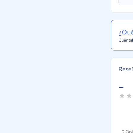
¿Qué
Cuéntal
Rese
-
0 Opi