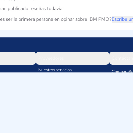
han publicado reseñas todavía
es ser la primera persona en opinar sobre IBM PMO?
Escribe u
Proveedores
Contáctan
Nuestros servicios
ComparaSo
Av. José La
Iniciar sesión
15074
Lima
Perú
os
+51-1-6429
info@c