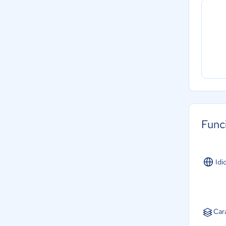
Func
Idi
Car