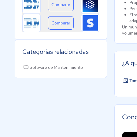
Pro
Comparar
Pers
El s
ada
Comparar
Un mund
volumen
Categorías relacionadas
¿A qu
Software de Mantenimiento
Tam
Cono