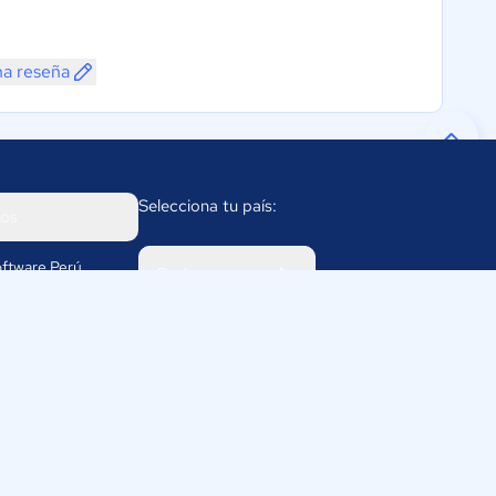
na reseña
Selecciona tu país:
os
ftware Perú
Perú
rco 1232
811
omparasoftware.pe