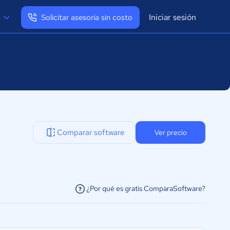
Iniciar sesión
s
Solicitar asesoría sin costo
Ver mi perfil
Cerrar sesión
Comparar software
Ver precio
¿Por qué es gratis ComparaSoftware?
facilitar la conexión