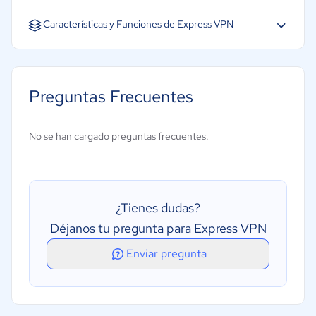
Español
Características y Funciones de Express VPN
Acceso remoto
Gestión de políticas
Preguntas Frecuentes
Navegación anónima
Control/Acceso remoto
No se han cargado preguntas frecuentes.
Uso de múltiples dispositivos
Sin almacenamiento de registros
Ubicaciones de servidor variadas
¿Tienes dudas?
Déjanos tu pregunta para Express VPN
Enviar pregunta