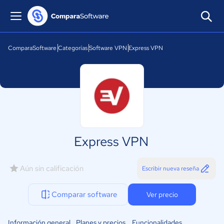
ComparaSoftware
Categorías
Software VPN
Express VPN
Express VPN
Aún sin calificación
Escribir nueva reseña
Comparar software
Ver precio
Información general
Planes y precios
Funcionalidades