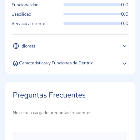
0.0
Funcionalidad
0.0
Usabilidad
0.0
Servicio al cliente
Idiomas:
Español
Inglés
Características y Funciones de Dentrix
Creación de diagramas
Diagnóstico de imagen y radiografías
Preguntas Frecuentes
Gestión de citas
Gestión de clientes
No se han cargado preguntas frecuentes.
Planificación del tratamiento
Programación de citas
Recordatorios de citas