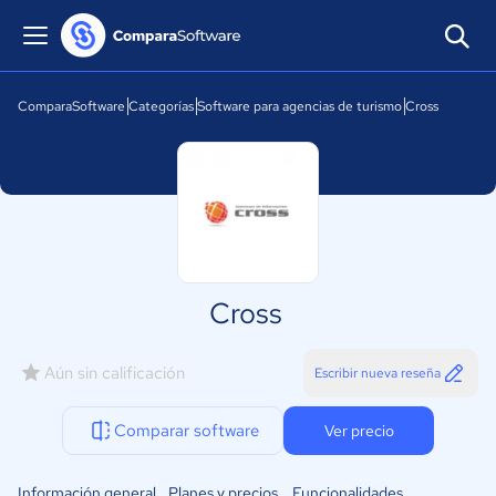
ComparaSoftware
Categorías
Software para agencias de turismo
Cross
Cross
Aún sin calificación
Escribir nueva reseña
Comparar software
Ver precio
Información general
Planes y precios
Funcionalidades