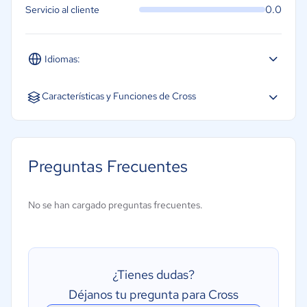
0.0
Servicio al cliente
Idiomas:
Español
Características y Funciones de Cross
CRM
Creación de itinerarios
Preguntas Frecuentes
Gestión de clientes
Gestión de reservas
No se han cargado preguntas frecuentes.
Presupuestos y estimaciones
Procesamiento de pagos
¿Tienes dudas?
Déjanos tu pregunta para Cross