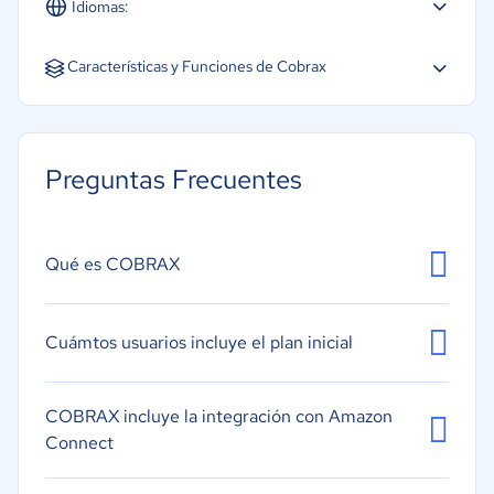
Idiomas:
Español
Características y Funciones de Cobrax
Creación de informes y estadísticas
Controles o permisos de acceso
Preguntas Frecuentes
Gestión de calendarios
Qué es COBRAX
Cuámtos usuarios incluye el plan inicial
COBRAX incluye la integración con Amazon
Connect