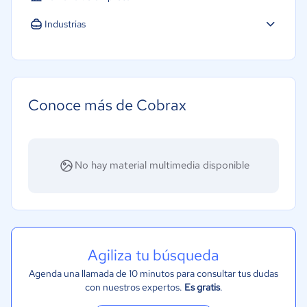
Micro: 1 a 9 trabajadores
Industrias
Pequeña: 10 a 49 trabajadores
Software / TI
Mediana: 50 a 249 trabajadores
Financiera
Grande: Más de 250 trabajadores
Contabilidad
Conoce más de Cobrax
No hay material multimedia disponible
Agiliza tu búsqueda
Agenda una llamada de 10 minutos para consultar tus dudas
con nuestros expertos.
Es gratis
.