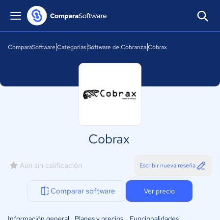
ComparaSoftware
Categorías
Software de Cobranza
Cobrax
Cobrax
Aún sin calificación
Escribir nueva reseña
Comparar software
Ver precio
Información general
Planes y precios
Funcionalidades