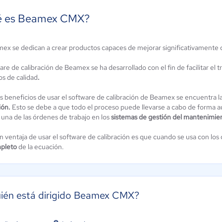
 es Beamex CMX?
Prime
ex se dedican a crear productos capaces de mejorar significativamente c
GEpack
Technologies
ún sin
are de calibración de Beamex se ha desarrollado con el fin de facilitar el 
Aún sin
alificación
os de calidad
.
calificación
os beneficios de usar el software de calibración de Beamex se encuentra l
ión.
Esto se debe a que todo el proceso puede llevarse a cabo de forma au
 una de las órdenes de trabajo en los
sistemas de gestión del mantenimi
n ventaja de usar el software de calibración es que cuando se usa con lo
pleto
de la ecuación.
ién está dirigido Beamex CMX?