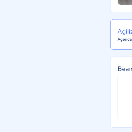
Agil
Agenda 
Beam