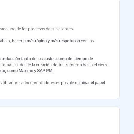
ada uno de los procesos de sus clientes.
CageList
Aún sin
trabajo, hacerlo
más rápido y más respetuoso
con los
calificación
a
reducción tanto de los costes como del tiempo de
tomática, desde la creación del instrumento hasta el cierre
ento, como Maximo y SAP PM.
s calibradores-documentadores es posible
eliminar el papel