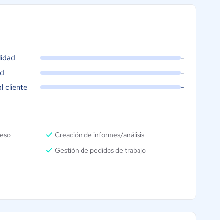
lidad
-
ad
-
al cliente
-
ceso
Creación de informes/análisis
Gestión de pedidos de trabajo
n