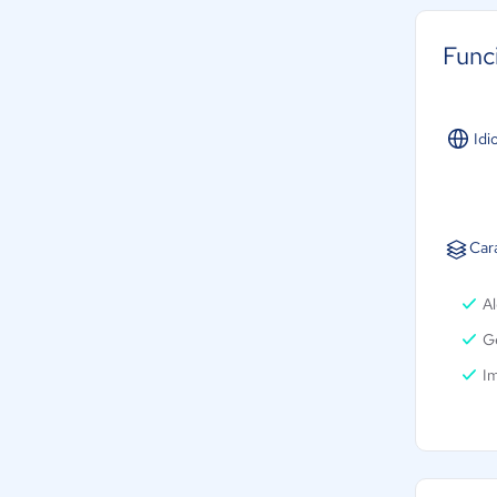
Func
Idi
Car
Al
Ge
Im