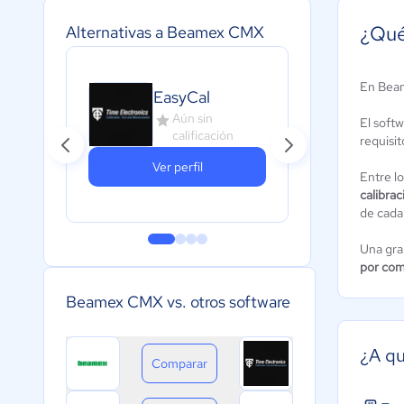
¿Qué
Alternativas a Beamex CMX
En Beam
EasyCal
GA
Aún sin
A
El softw
calificación
c
requisit
Ver perfil
Entre l
calibrac
de cada
Una gra
por com
Beamex CMX vs. otros software
¿A qu
Comparar