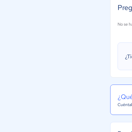
Preg
No se h
¿T
¿Qué
Cuéntal