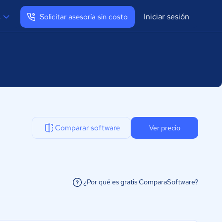
Iniciar sesión
s
Solicitar asesoría sin costo
Ver mi perfil
Cerrar sesión
Comparar software
Ver precio
¿Por qué es gratis ComparaSoftware?
facilitar la conexión