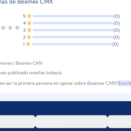
ñas de Beamex CMX
5
(0)
4
(0)
3
(0)
2
(0)
1
(0)
niones |
Beamex CMX
han publicado reseñas todavía
es ser la primera persona en opinar sobre Beamex CMX?
Escri
Proveedores
Contáctan