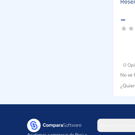
Rese
-
0 Opi
No se 
¿Quier
Nuestra empresa
Ayudamos a empresas de Perú a