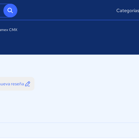
Categoría
amex CMX
 nueva reseña