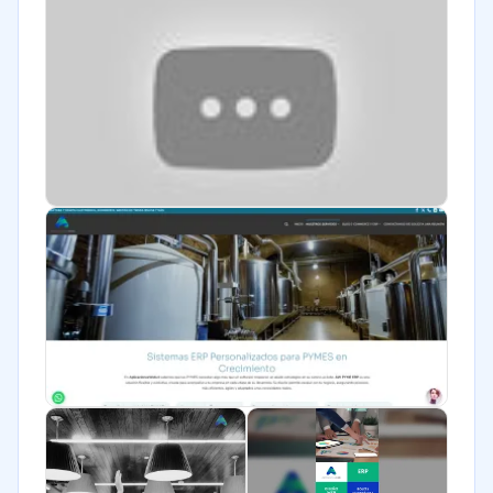
Legales
Farmacéutica
Bienes raíces
Minorista
Software / TI
Telecomunicaciones
Financiera
Alimentaria
Salud
Manufactura
ONG
Gobierno
Transporte y logística
Marketing y Comunicación