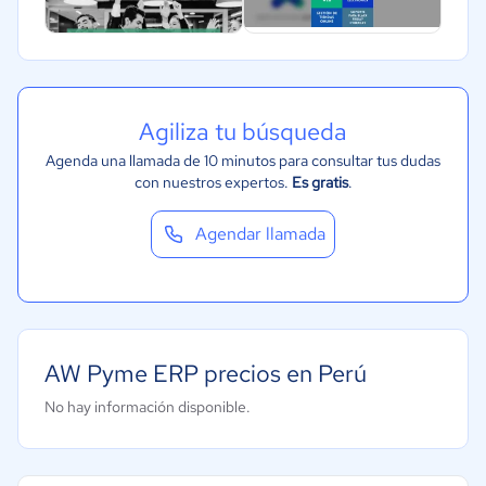
Automotriz
Comercio Electrónico
Ventas y servicios
Tecnología
Agiliza tu búsqueda
Metales y Minería
Agenda una llamada de 10 minutos para consultar tus dudas
con nuestros expertos.
Es gratis
.
Recursos Humanos
Gastronomía
Agendar llamada
Aeroespacial y defensa
Turismo
Contabilidad
AW Pyme ERP precios en Perú
Moda y textiles
No hay información disponible.