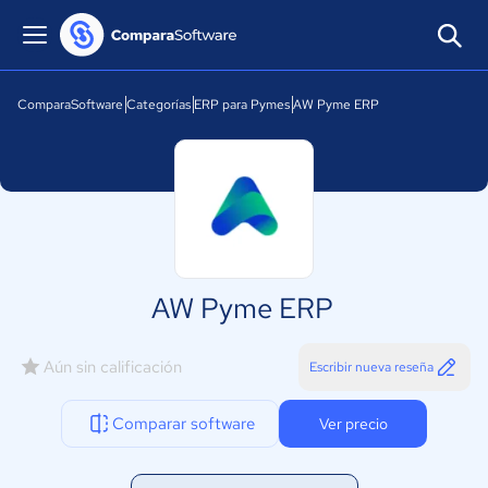
ComparaSoftware
Categorías
ERP para Pymes
AW Pyme ERP
AW Pyme ERP
Aún sin calificación
Escribir nueva reseña
Comparar software
Ver precio