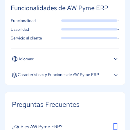
Funcionalidades de AW Pyme ERP
-
Funcionalidad
-
Usabilidad
-
Servicio al cliente
Idiomas:
Español
Características y Funciones de AW Pyme ERP
CRM
Gestión de almacén
Preguntas Frecuentes
Gestión de órdenes de compra
Gestión financiera
Gestión de inventarios
¿Qué es AW Pyme ERP?