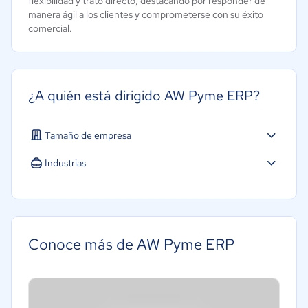
flexibilidad y trato directo, destacando por responder de
manera ágil a los clientes y comprometerse con su éxito
comercial.
¿A quién está dirigido AW Pyme ERP?
Tamaño de empresa
Pequeña: 10 a 49 trabajadores
Industrias
Mediana: 50 a 249 trabajadores
Agricultura
Construcción
Educación
Conoce más de AW Pyme ERP
Energía
Hotelería / Viajes
Seguros