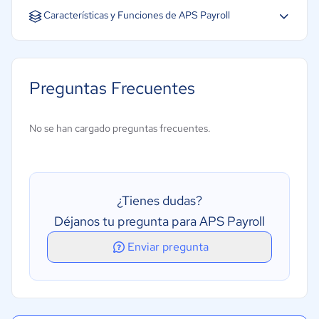
Inglés
Características y Funciones de APS Payroll
Cálculo automático de nómina
Envío automático de recibos de nómina
Preguntas Frecuentes
Alerta de pago para empleados
Gestión de contratos
No se han cargado preguntas frecuentes.
Gestión de vacaciones y permisos
Registro de ingreso
Informes y análisis
¿Tienes dudas?
Conciliación bancaria
Déjanos tu pregunta para APS Payroll
Enviar pregunta