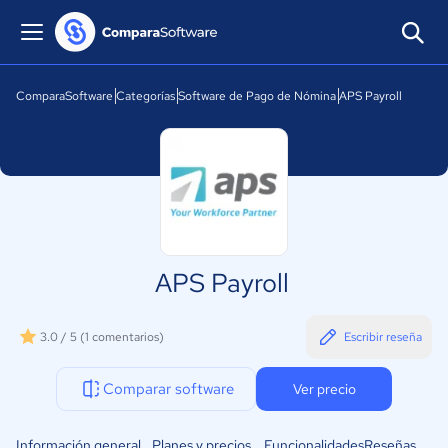
ComparaSoftware
Categorías
Software de Pago de Nómina
APS Payroll
APS Payroll
3.0 / 5
(1 comentarios)
Escribir reseña
Comparar software
Ver precio
Información general
Planes y precios
Funcionalidades
Reseñas