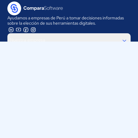
Ayudamos a empresas de Perú a tomar decisiones informadas
sobre la elección de sus herramientas digitales.
Nuestra empresa
Proveedores
Contáctanos
Selecciona tu país:
Perú
ComparaSoftware LLC 2025
Políticas de Privacidad
·
Políticas de Cookies
·
Términos y
Condiciones de uso