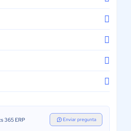
ics 365 ERP
Enviar pregunta