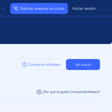
Iniciar sesión
s
Solicitar asesoría sin costo
Ver mi perfil
Cerrar sesión
Comparar software
Ver precio
¿Por qué es gratis ComparaSoftware?
facilitar la conexión