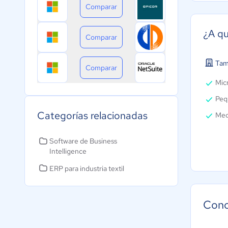
Comparar
¿A qu
Comparar
Tam
Comparar
Micr
Peq
Categorías relacionadas
Med
Software de Business
Intelligence
ERP para industria textil
Cono