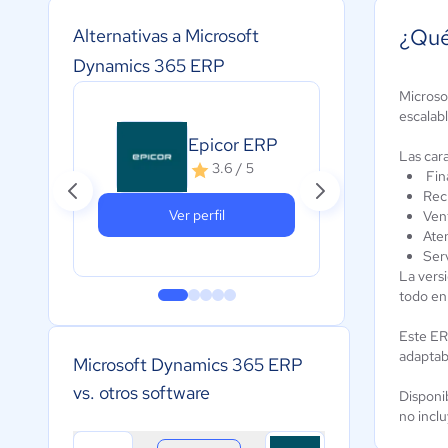
¿Qué
Alternativas a Microsoft
Dynamics 365 ERP
Microso
escalab
Epicor ERP
D
Las car
3.6 / 5
Fin
Rec
Ver perfil
Ven
Ate
Serv
La vers
todo en
Este ER
adaptabi
Microsoft Dynamics 365 ERP
vs. otros software
Disponi
no incl