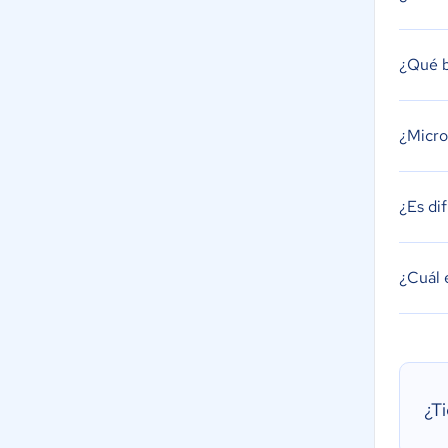
¿Qué b
¿Micro
¿Es di
¿Cuál 
¿T