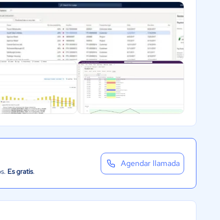
Agendar llamada
os.
Es gratis
.