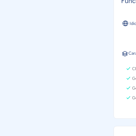
Func
Idi
Car
C
G
Ge
G