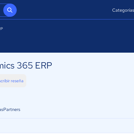
Categoría
RP
mics 365 ERP
cribir reseña
as
Partners