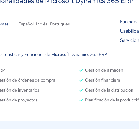
ionalidades de Microsoft Dynamics 365 ERP
Administración de almacén
Administración de almacén
Administración de pedidos de
Funciona
omas:
servicio
Español
Inglés
Portugués
Usabilid
Fabricación
Servicio 
acterísticas y Funciones de Microsoft Dynamics 365 ERP
RM
Gestión de almacén
estión de órdenes de compra
Gestión financiera
stión de inventarios
Gestión de la distribución
estión de proyectos
Planificación de la producc