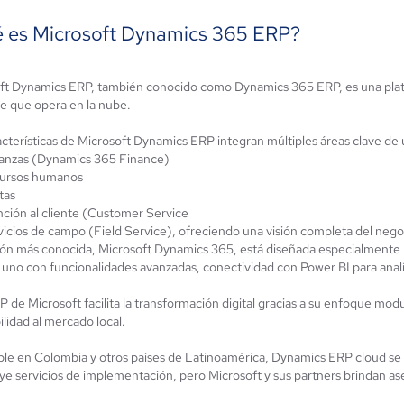
 es Microsoft Dynamics 365 ERP?
ft Dynamics ERP, también conocido como Dynamics 365 ERP, es una plata
le que opera en la nube.
INAMO E3
NetSuite ERP
acterísticas de Microsoft Dynamics ERP integran múltiples áreas clave d
4.8 / 5
4.2 / 5
anzas (Dynamics 365 Finance)
ursos humanos
tas
nción al cliente (Customer Service
icios de campo (Field Service), ofreciendo una visión completa del nego
ión más conocida, Microsoft Dynamics 365, está diseñada especialment
 uno con funcionalidades avanzadas, conectividad con Power BI para anal
P de Microsoft facilita la transformación digital gracias a su enfoque mod
lidad al mercado local.
ble en Colombia y otros países de Latinoamérica, Dynamics ERP cloud se 
uye servicios de implementación, pero Microsoft y sus partners brindan as