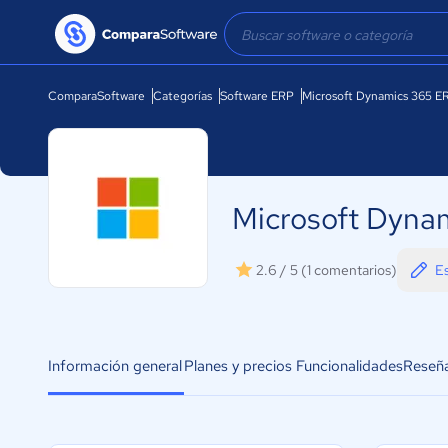
ComparaSoftware
Categorías
Software ERP
Microsoft Dynamics 365 E
Microsoft Dyna
Es
2.6 / 5
(1 comentarios)
Información general
Planes y precios
Funcionalidades
Reseñ