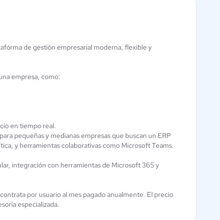
forma de gestión empresarial moderna, flexible y
Dynamics
Manager Time
Business
e una empresa, como:
ERP
Central ERP
3.8 / 5
8 / 5
cio en tiempo real.
e para pequeñas y medianas empresas que buscan un ERP
ítica, y herramientas colaborativas como Microsoft Teams.
ular, integración con herramientas de Microsoft 365 y
contrata por usuario al mes pagado anualmente. El precio
esoría especializada.