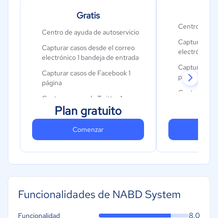
Gratis
Pro
Centro de ay
Centro de ayuda de autoservicio
Capturar cas
Capturar casos desde el correo
electrónico 
electrónico 1 bandeja de entrada
Capturar cas
Capturar casos de Facebook 1
páginas
página
Capturar caso
1
Capturar casos de Twitter 1
$
cuentas
Plan gratuito
cuenta
Miem
Aplicaciones 
Chat en vivo 3 agentes
Comenzar
Co
Chat en vivo 
1 canal de StopDesk
1 canal de S
Funcionalidades de NABD System
8.0
Funcionalidad