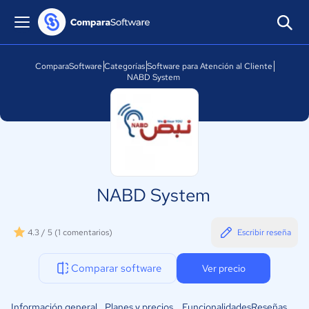
ComparaSoftware
Categorías
Software para Atención al Cliente
NABD System
NABD System
4.3 / 5
(1 comentarios)
Escribir reseña
Comparar software
Ver precio
Información general
Planes y precios
Funcionalidades
Reseñas