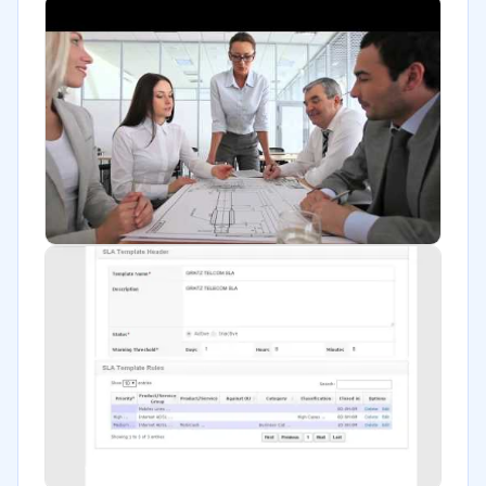
Farmacéutica
Software / TI
Telecomunicaciones
Financiera
Alimentaria
Salud
Manufactura
Marketing y Comunicación
Automotriz