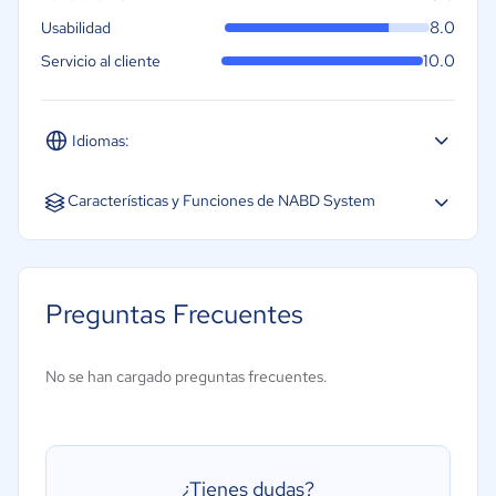
8.0
Usabilidad
10.0
Servicio al cliente
Idiomas:
Español
Inglés
Portugués
Características y Funciones de NABD System
Chat en vivo
Gestión de colas de espera
Preguntas Frecuentes
Base de conocimientos
Servicio de atención al cliente en redes sociales
No se han cargado preguntas frecuentes.
Paneles e informes personalizado
Integración de telefonía
¿Tienes dudas?