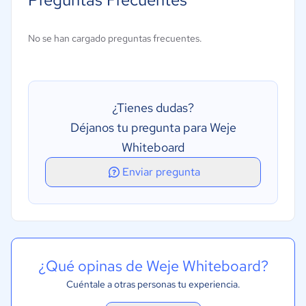
Gestión de la comunicación
Gestión de proyectos
No se han cargado preguntas frecuentes.
Gestión de tareas
Herramientas de colaboración
Uso compartido de archivos
¿Tienes dudas?
Déjanos tu pregunta para Weje
Whiteboard
Enviar pregunta
¿Qué opinas de Weje Whiteboard?
Cuéntale a otras personas tu experiencia.