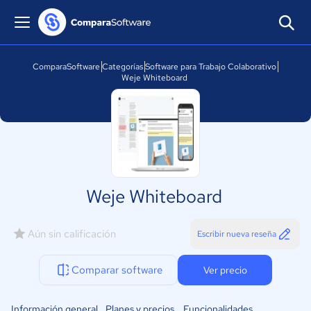
ComparaSoftware
Categorías
Software para Trabajo Colaborativo
Weje Whiteboard
Weje Whiteboard
Aún sin calificación
Escribir nueva reseña
Comparar software
Ver precio
Información general
Planes y precios
Funcionalidades