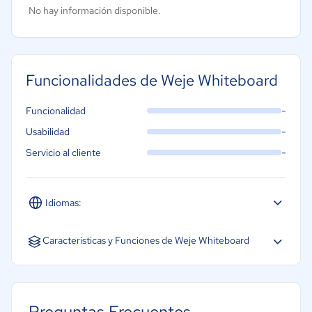
No hay información disponible.
Funcionalidades de Weje Whiteboard
-
Funcionalidad
-
Usabilidad
-
Servicio al cliente
Idiomas:
Español
Inglés
Portugués
Características y Funciones de Weje Whiteboard
Acceso móvil
Gestión de contenidos
Preguntas Frecuentes