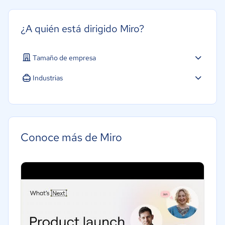
¿A quién está dirigido Miro?
Tamaño de empresa
Micro: 1 a 9 trabajadores
Industrias
Pequeña: 10 a 49 trabajadores
Software / TI
Mediana: 50 a 249 trabajadores
Tecnología
Grande: Más de 250 trabajadores
Conoce más de Miro