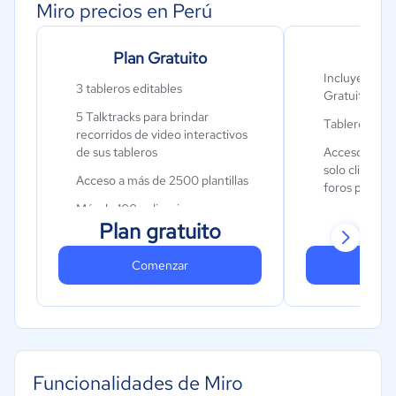
Miro precios en Perú
Plan Gratuito
Pla
Incluye todo 
3 tableros editables
Gratuito
5 Talktracks para brindar
Tableros ilim
recorridos de video interactivos
de sus tableros
Acceso de co
solo clic y vi
Acceso a más de 2500 plantillas
foros público
Más de 100 aplicaciones e
$
Talktracks ili
Plan gratuito
integraciones
Mes 
Carpetas de p
Prueba de Miro AI
Comenzar
Co
Modo privado
Historial de 
Plantillas pe
Center
Tableros pri
Funcionalidades de Miro