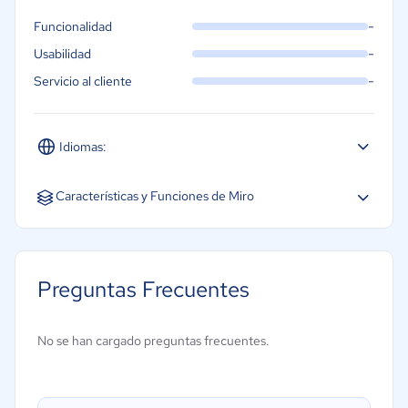
Exportacione
resolución de
-
Funcionalidad
-
Usabilidad
Miro AI 25 cr
miembro
-
Servicio al cliente
Idiomas:
Español
Inglés
Características y Funciones de Miro
Acceso móvil
Alertas y notificaciones
Preguntas Frecuentes
Gestión de contenidos
Gestión de documentos
No se han cargado preguntas frecuentes.
Gestión de la comunicación
Gestión de proyectos