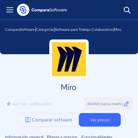
ComparaSoftware
Categorías
Software para Trabajo Colaborativo
Miro
Miro
Aún sin calificación
Escribir nueva reseña
Comparar software
Ver precio
Información general
Planes y precios
Funcionalidades