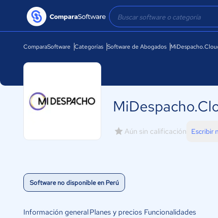
ComparaSoftware
Categorías
Software de Abogados
MiDespacho.Clou
MiDespacho.Cl
Aún sin calificación
Escribir
Software no disponible en Perú
Información general
Planes y precios
Funcionalidades