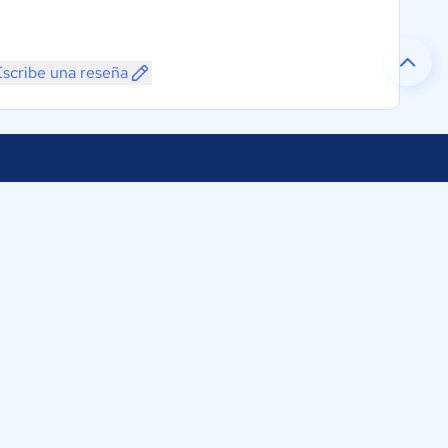
Escribe una reseña
Selecciona tu país:
os
ftware Perú
Perú
rco 1232
811
omparasoftware.pe