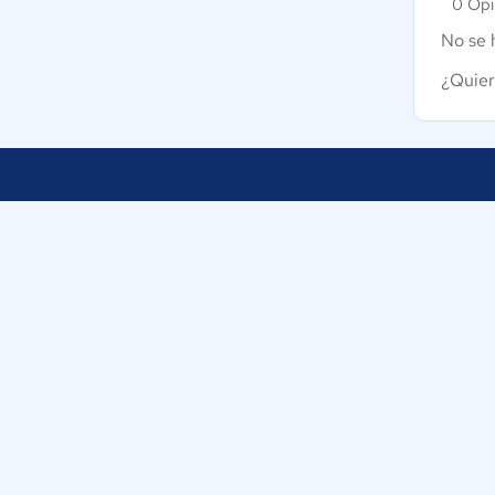
0 Opi
No se 
¿Quier
Nuestra empresa
Ayudamos a empresas de Perú a
Sobre nosotros
tomar decisiones informadas sobre la
elección de sus herramientas
Blog
digitales.
Eventos
Trabaja con nosotr