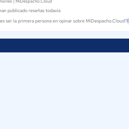
niones |
MiDespacho.Cloud
han publicado reseñas todavía
es ser la primera persona en opinar sobre MiDespacho.Cloud?
Proveedores
Contáctan
Nuestros servicios
ComparaSo
Av. José La
Iniciar sesión
15074
Lima
Perú
os
+51-1-6429
info@c