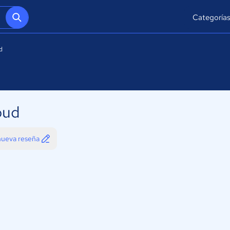
Categoría
d
oud
 nueva reseña