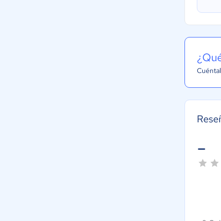
¿Qué
Cuéntal
Rese
-