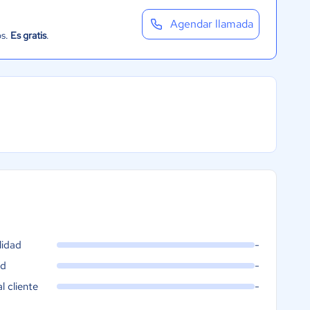
Agendar llamada
os.
Es gratis
.
lidad
-
ad
-
al cliente
-