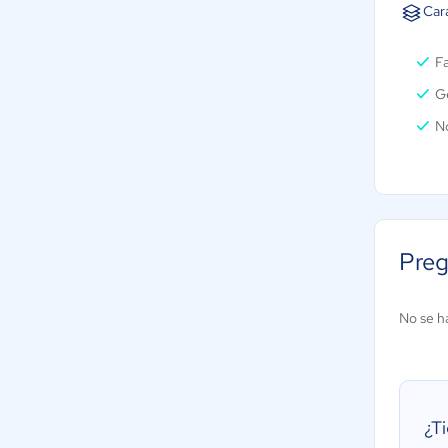
Car
F
Ge
N
Preg
No se h
¿T