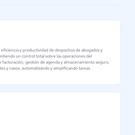
facilitar la conexión
eficiencia y productividad de despachos de abogados y
mitiendo un control total sobre las operaciones del
MatterSuite -
C-Guard Pro
o facturación, gestión de agenda y almacenamiento seguro,
ELM Software
tes y casos, automatizando y simplificando tareas
Aún sin
Aún sin
calificación
calificación