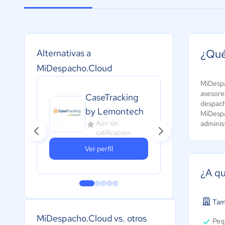
¿Qué
Alternativas a
MiDespacho.Cloud
MiDespa
asesores
CaseTracking
despach
by Lemontech
MiDespa
Aún sin
administ
calificación
Ver perfil
¿A qu
Tam
MiDespacho.Cloud vs. otros
Peq