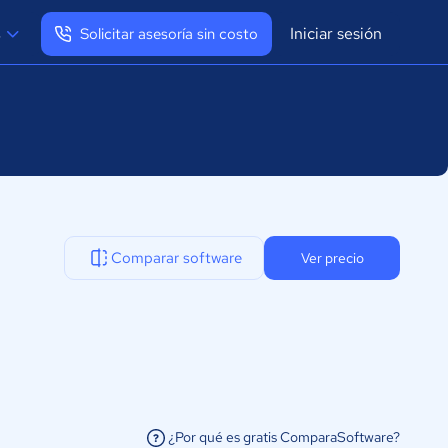
Iniciar sesión
s
Solicitar asesoría sin costo
Ver mi perfil
Cerrar sesión
Comparar software
Ver precio
¿Por qué es gratis ComparaSoftware?