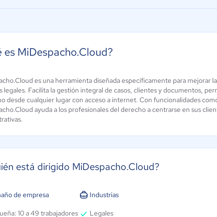
 es MiDespacho.Cloud?
cho.Cloud es una herramienta diseñada específicamente para mejorar la 
 legales. Facilita la gestión integral de casos, clientes y documentos, per
Legalsurf
o desde cualquier lugar con acceso a internet. Con funcionalidades com
MyCase
cho.Cloud ayuda a los profesionales del derecho a centrarse en sus clien
Aún sin
4.5 / 5
rativas.
calificación
ién está dirigido MiDespacho.Cloud?
año de empresa
Industrias
ueña: 10 a 49 trabajadores
Legales