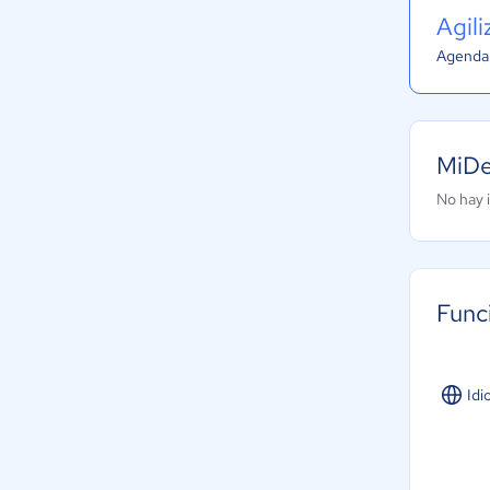
Agil
Agenda 
MiDe
No hay 
Func
Idi