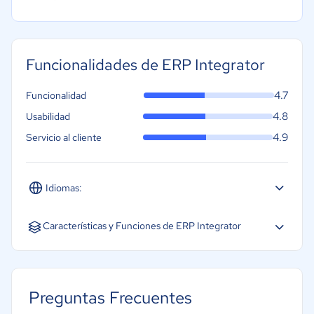
Funcionalidades de ERP Integrator
4.7
Funcionalidad
4.8
Usabilidad
4.9
Servicio al cliente
Idiomas:
Español
Características y Funciones de ERP Integrator
CRM
Gestión de almacén
Preguntas Frecuentes
Gestión de cadena de suministro