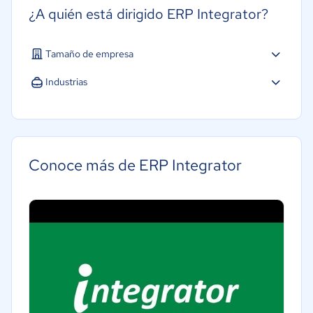
¿A quién está dirigido ERP Integrator?
Tamaño de empresa
Micro: 1 a 9 trabajadores
Industrias
Pequeña: 10 a 49 trabajadores
Agricultura
Mediana: 50 a 249 trabajadores
Construcción
Energía
Conoce más de ERP Integrator
Farmacéutica
Minorista
Telecomunicaciones
Financiera
Alimentaria
Salud
Manufactura