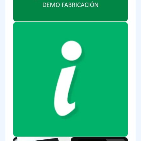
Transporte y logística
Automotriz
Ventas y servicios
Tecnología
Metales y Minería
Contabilidad
Moda y textiles