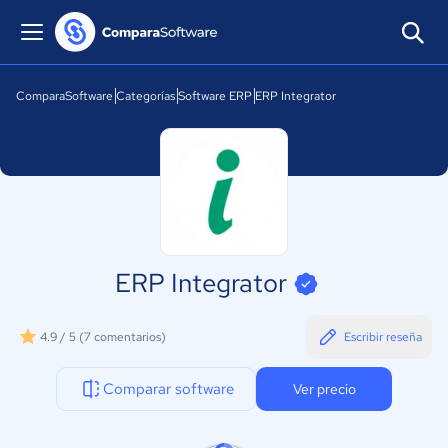
ComparaSoftware
Categorías
Software ERP
ERP Integrator
ERP Integrator
4.9 / 5
(7 comentarios)
Escribir reseña
Comparar software
Ver precio