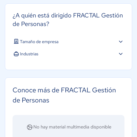
¿A quién está dirigido FRACTAL Gestión
de Personas?
Tamaño de empresa
Mediana: 50 a 249 trabajadores
Industrias
Agricultura
Construcción
Educación
Conoce más de FRACTAL Gestión
Energía
de Personas
Hotelería / Viajes
Seguros
Legales
No hay material multimedia disponible
Farmacéutica