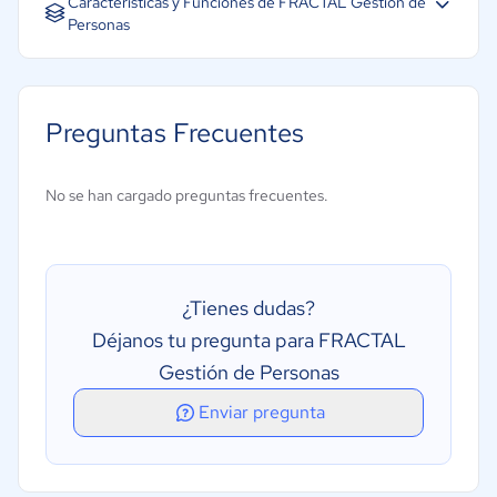
Características y Funciones de FRACTAL Gestión de
Personas
Base de datos de empleados
Gestión de la formación
Preguntas Frecuentes
Onboarding y Offboarding
Comunicación interna
No se han cargado preguntas frecuentes.
Informes y métricas
Contratación de personal
Gestión de ausencias
¿Tienes dudas?
Gestión de nóminas
Déjanos tu pregunta para FRACTAL
Gestión del desempeño
Gestión de Personas
Portal para empleados
Enviar pregunta
Gestión de tiempo y asistencia
Perfiles de empleados