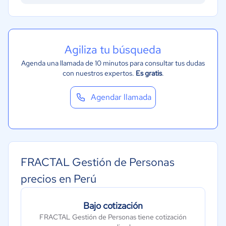
Bienes raíces
Minorista
Software / TI
Agiliza tu búsqueda
Telecomunicaciones
Agenda una llamada de 10 minutos para consultar tus dudas
con nuestros expertos.
Es gratis
.
Financiera
Alimentaria
Agendar llamada
Salud
Manufactura
Transporte y logística
Marketing y Comunicación
FRACTAL Gestión de Personas
Automotriz
precios en Perú
Tecnología
Bajo cotización
Metales y Minería
FRACTAL Gestión de Personas tiene cotización
Recursos Humanos