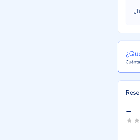
¿T
¿Qué
Cuéntal
Rese
-