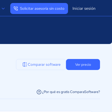
Iniciar sesión
s
Solicitar asesoría sin costo
Ver mi perfil
Cerrar sesión
Comparar software
Ver precio
¿Por qué es gratis ComparaSoftware?
facilitar la conexión