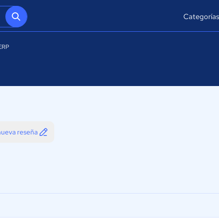
Categoría
ERP
 nueva reseña