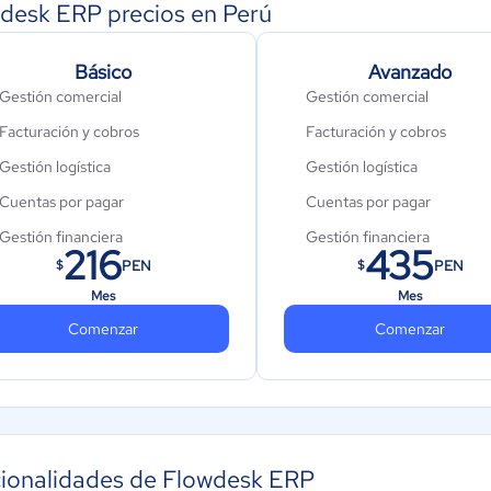
desk ERP precios en Perú
Básico
Avanzado
Gestión comercial
Gestión comercial
Facturación y cobros
Facturación y cobros
Gestión logística
Gestión logística
Cuentas por pagar
Cuentas por pagar
Gestión financiera
Gestión financiera
216
435
PEN
PEN
$
$
Recursos Humanos
Mes
Mes
Activo fijo
Comenzar
Comenzar
ionalidades de Flowdesk ERP