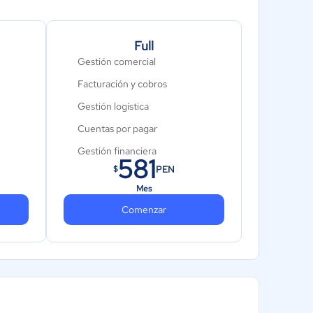
Full
Gestión comercial
Facturación y cobros
Gestión logística
Cuentas por pagar
Gestión financiera
581
PEN
$
Recursos Humanos
Mes
Activo fijo
Comenzar
Contabilidad
Estados financieros