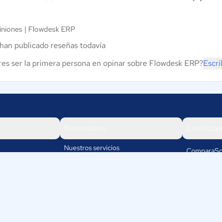
niones |
Flowdesk ERP
han publicado reseñas todavía
es ser la primera persona en opinar sobre Flowdesk ERP?
Escri
Proveedores
Contáctan
Nuestros servicios
ComparaSo
Av. José La
Iniciar sesión
15074
Lima
Perú
os
+51-1-6429