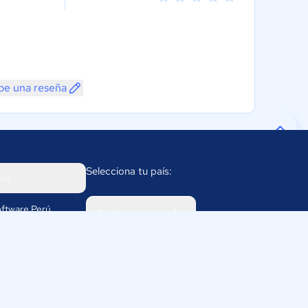
be una reseña
Selecciona tu país:
os
ftware Perú
Perú
rco 1232
811