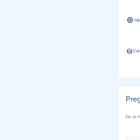
Id
Car
Pre
No se h