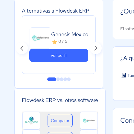
¿Qué
Alternativas a Flowdesk ERP
El soft
Sof
Genesis Mexico
Emp
0 / 5
4
Ver perfil
¿A q
Ta
Flowdesk ERP vs. otros software
Cono
Comparar