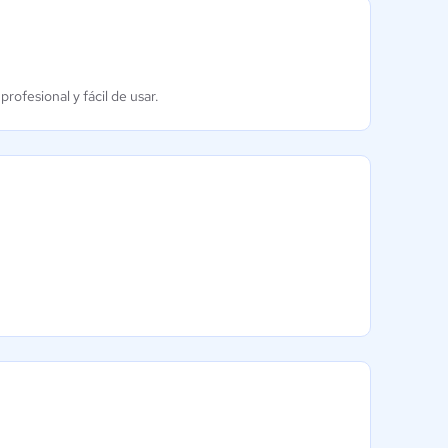
rofesional y fácil de usar.
Kashoo
Lebane
Contabilidad
Aún sin
calificación
3.8 / 5