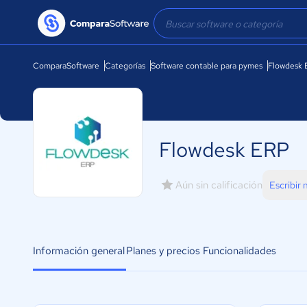
ComparaSoftware
Categorías
Software contable para pymes
Flowdesk 
Flowdesk ERP
Aún sin calificación
Escribir
Información general
Planes y precios
Funcionalidades