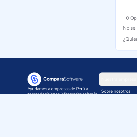
0 Opi
No se 
¿Quier
Nuestra empresa
Ayudamos a empresas de Perú a
Sobre nosotros
tomar decisiones informadas sobre la
elección de sus herramientas
Blog
digitales.
Eventos
Trabaja con nosotr