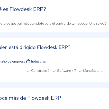
 es Flowdesk ERP?
Alegra
ware de gestión más completo para el control de tu negocio. Una solución p
tland ERP
Contabilidad
resarial
PYME
.2 / 5
4.7 / 5
uién está dirigido Flowdesk ERP?
maño de empresa
Industrias
Construcción
Software / TI
Manufactura
ce más de Flowdesk ERP