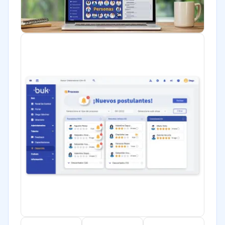
Software / TI
Telecomunicaciones
Financiera
Alimentaria
Salud
Manufactura
ONG
Gobierno
Transporte y logística
Marketing y Comunicación
Automotriz
Comercio Electrónico
Ventas y servicios
Tecnología