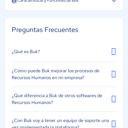
Características y Funciones de Buk
Base de datos de empleados
Gestión de la formación
Preguntas Frecuentes
Gestión de impuestos
Onboarding y Offboarding
Comunicación interna
¿Qué es Buk?
Informes y métricas
Contratación de personal
¿Cómo puede Buk mejorar los procesos de
Recursos Humanos en mi empresa?
Gestión de ausencias
Gestión de nóminas
¿Qué diferencia a Buk de otros softwares de
Gestión de beneficios y compensaciones
Recursos Humanos?
Gestión del desempeño
Portal para empleados
¿Con Buk voy a tener un equipo de soporte una
Gestión de selección de personal
vez implementada la plataforma?