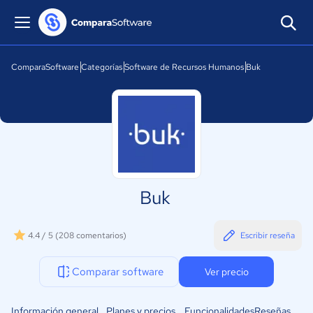
ComparaSoftware
Categorías
Software de Recursos Humanos
Buk
Buk
4.4 / 5
(208 comentarios)
Escribir reseña
Comparar software
Ver precio
Información general
Planes y precios
Funcionalidades
Reseñas