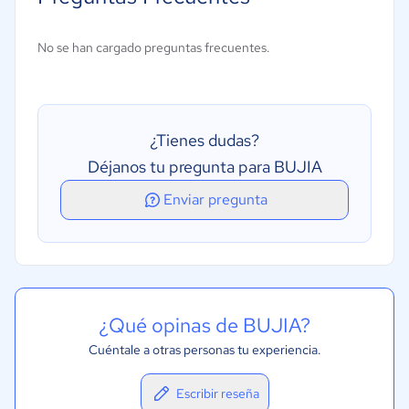
Facturación
Gestión de inventarios
No se han cargado preguntas frecuentes.
Gestión de pedidos de trabajo
Gestión de piezas
Historial de servicios
¿Tienes dudas?
Presupuestos y estimaciones
Déjanos tu pregunta para BUJIA
Programación
Enviar pregunta
Programación del mantenimiento
¿Qué opinas de BUJIA?
Cuéntale a otras personas tu experiencia.
Escribir reseña