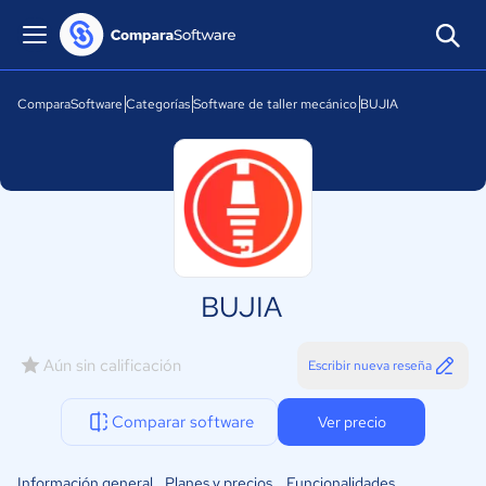
ComparaSoftware
Categorías
Software de taller mecánico
BUJIA
BUJIA
Aún sin calificación
Escribir nueva reseña
Comparar software
Ver precio
Información general
Planes y precios
Funcionalidades