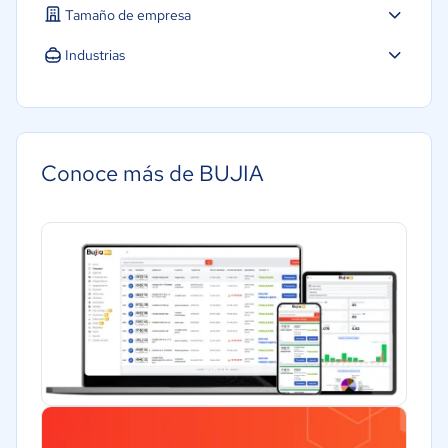
Tamaño de empresa
Micro: 1 a 9 trabajadores
Industrias
Pequeña: 10 a 49 trabajadores
Transporte y logística
Mediana: 50 a 249 trabajadores
Automotriz
Conoce más de BUJIA