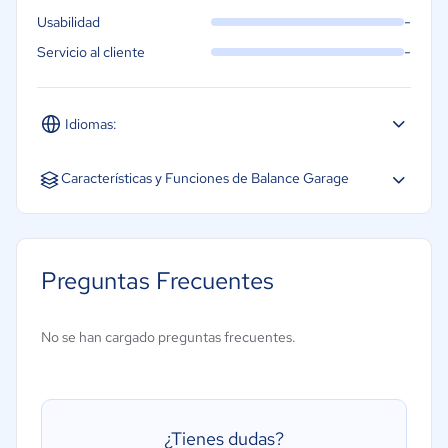
-
Usabilidad
-
Servicio al cliente
Idiomas:
Español
Características y Funciones de Balance Garage
Contabilidad
Base de datos de clientes
Preguntas Frecuentes
Facturación
Gestión de inventarios
No se han cargado preguntas frecuentes.
Gestión de pedidos de trabajo
Gestión de piezas
Historial de servicios
¿Tienes dudas?