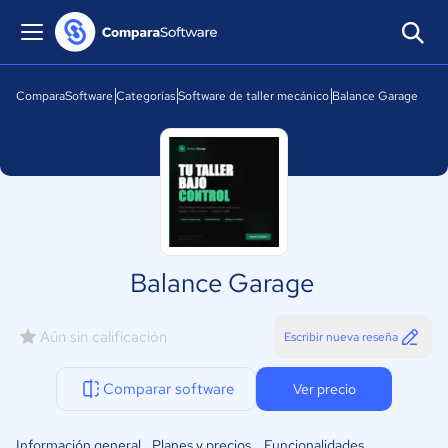
ComparaSoftware
Categorías
Software de taller mecánico
Balance Garage
Balance Garage
Aún sin calificación
Escribir nueva reseña
Comparar software
Ver precio
Información general
Planes y precios
Funcionalidades