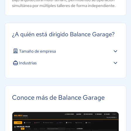
simultánea por múltiples talleres de forma independiente.
¿A quién está dirigido Balance Garage?
Tamaño de empresa
Micro: 1 a 9 trabajadores
Industrias
Pequeña: 10 a 49 trabajadores
Automotriz
Conoce más de Balance Garage