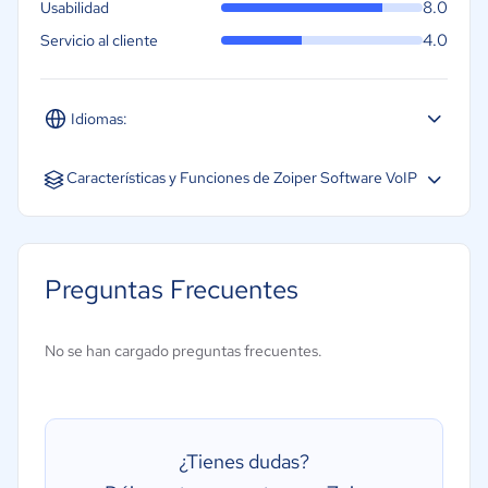
8.0
Usabilidad
4.0
Servicio al cliente
Idiomas:
Inglés
Características y Funciones de Zoiper Software VoIP
Comunicaciones unificadas
Conexiones SIP
Preguntas Frecuentes
Enrutamiento de llamadas
Gestión de contactos
No se han cargado preguntas frecuentes.
Reconocimiento IVR y de voz
VoIP
¿Tienes dudas?