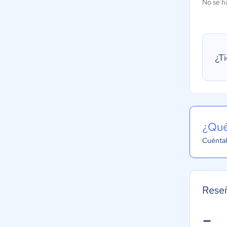
No se h
¿T
¿Qué
Cuéntal
Rese
-