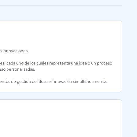
facilitar la conexión
en innovaciones.
Accept Mission
Aún sin
es, cada uno de los cuales representa una idea o un proceso
calificación
eso personalizadas.
entes de gestión de ideas e innovación simultáneamente.