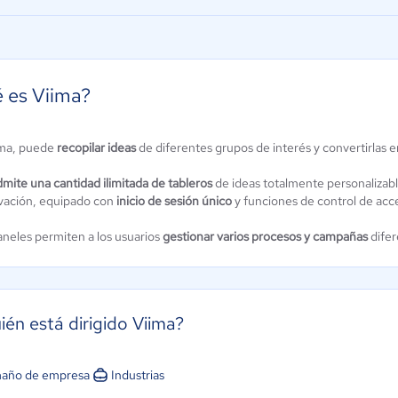
 es Viima?
ma, puede
recopilar ideas
de diferentes grupos de interés y convertirlas 
LO
Loomio
ún sin
Aún sin
dmite una cantidad ilimitada de tableros
de ideas totalmente personalizabl
alificación
calificación
vación, equipado con
inicio de sesión único
y funciones de control de acc
aneles permiten a los usuarios
gestionar varios procesos y campañas
difer
ién está dirigido Viima?
año de empresa
Industrias