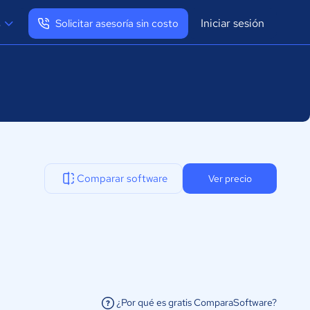
Iniciar sesión
s
Solicitar asesoría sin costo
Ver mi perfil
Cerrar sesión
Comparar software
Ver precio
¿Por qué es gratis ComparaSoftware?