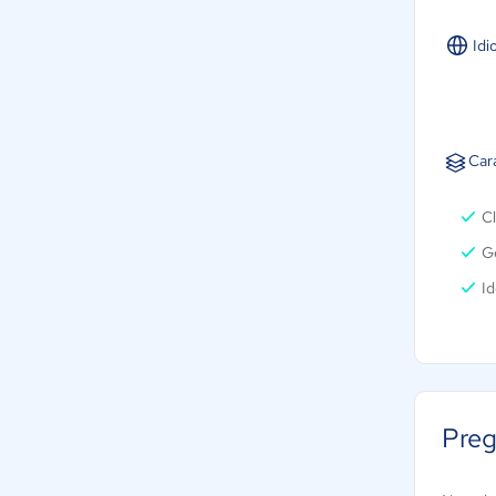
Idi
Cara
Cl
Ge
Id
Preg