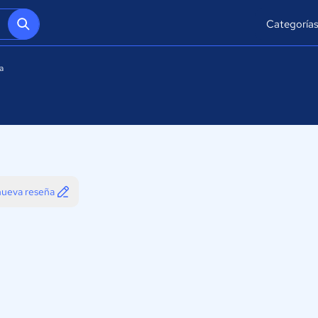
Categoría
a
 nueva reseña