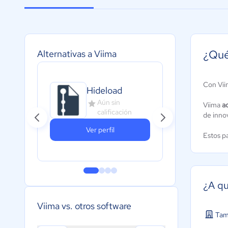
¿Qué
Alternativas a Viima
Con Vii
Hideload
AL
Aún sin
A
Viima
a
calificación
c
de inno
Ver perfil
Estos p
¿A qu
Viima vs. otros software
Tam