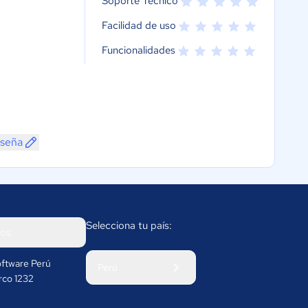
Soporte Técnico
Facilidad de uso
Funcionalidades
eseña
Selecciona tu país:
os
ftware Perú
Perú
rco 1232