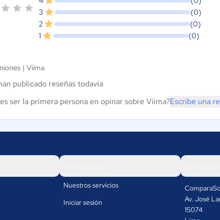
4
(0)
3
(0)
2
(0)
1
(0)
niones |
Viima
han publicado reseñas todavía
es ser la primera persona en opinar sobre Viima?
Escribe una r
Proveedores
Contáctan
Nuestros servicios
ComparaSo
Av. José La
Iniciar sesión
15074