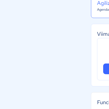
Agil
Agenda 
Viim
Func