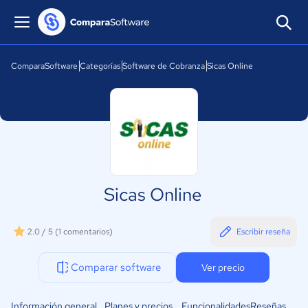
ComparaSoftware
Categorías
Software de Cobranza
Sicas Online
Sicas Online
2.0 / 5
(1 comentarios)
Escribir reseña
Comparar software
Ver precio
Información general
Planes y precios
Funcionalidades
Reseñas