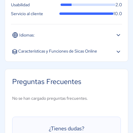
2.0
Usabilidad
10.0
Servicio al cliente
Idiomas:
Español
Características y Funciones de Sicas Online
CRM
Creación de informes y estadísticas
Preguntas Frecuentes
Cálculo de impuesto
Controles o permisos de acceso
No se han cargado preguntas frecuentes.
Facturas personalizables
Facturación recurrentes y suscripción
Gestión de calendarios
¿Tienes dudas?
Facturación en línea