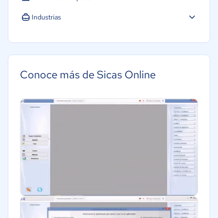
Industrias
Educación
Energía
Hotelería / Viajes
Conoce más de Sicas Online
Legales
Farmacéutica
Bienes raíces
Minorista
Software / TI
Telecomunicaciones
Alimentaria
Salud
Manufactura