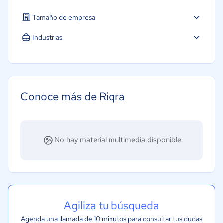
Tamaño de empresa
Pequeña: 10 a 49 trabajadores
Industrias
Mediana: 50 a 249 trabajadores
Agricultura
Construcción
Farmacéutica
Conoce más de Riqra
Alimentaria
Manufactura
Automotriz
No hay material multimedia disponible
Comercio Electrónico
Moda y textiles
Agiliza tu búsqueda
Agenda una llamada de 10 minutos para consultar tus dudas