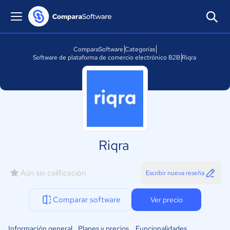
ComparaSoftware
Categorías
Software de plataforma de comercio electrónico B2B
Riqra
Riqra
Aún sin calificación
Escribir nueva reseña
Comparar software
Ver precio
Información general
Planes y precios
Funcionalidades