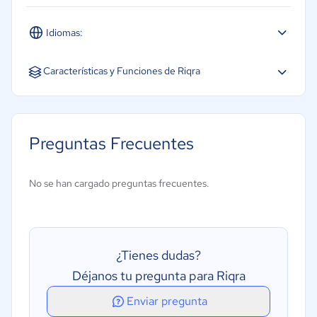
Idiomas:
Español
Características y Funciones de Riqra
Acceso móvil
Creación de informes/análisis
Preguntas Frecuentes
Gestión de envíos
Gestión de inventarios
No se han cargado preguntas frecuentes.
Gestión de pedidos
¿Tienes dudas?
Déjanos tu pregunta para Riqra
Enviar pregunta