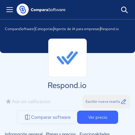
ComparaSoftware
Categorías
Agente de IA para empresas
Respond.io
Respond.io
Aún sin calificación
Escribir nueva reseña
Comparar software
Ver precio
Información general
Planes y precios
Funcionalidades