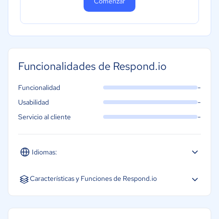
Comenzar
Funcionalidades de Respond.io
-
Funcionalidad
-
Usabilidad
-
Servicio al cliente
Idiomas:
Español
Inglés
Portugués
Características y Funciones de Respond.io
Planificación de tareas
Integración con sistemas empresariales