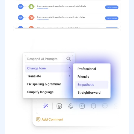
ONG
Gobierno
Transporte y logística
Marketing y Comunicación
Automotriz
Comercio Electrónico
Ventas y servicios
Tecnología
Metales y Minería
Recursos Humanos
Gastronomía
Aeroespacial y defensa
Turismo
Contabilidad