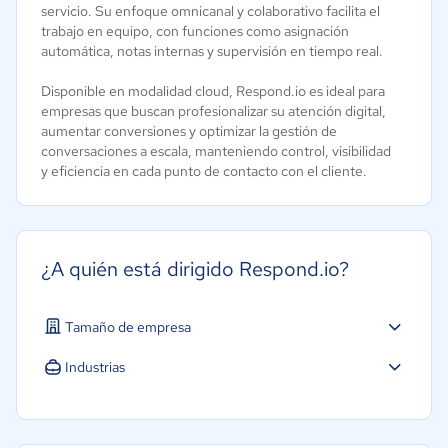
servicio. Su enfoque omnicanal y colaborativo facilita el
trabajo en equipo, con funciones como asignación
automática, notas internas y supervisión en tiempo real.
Disponible en modalidad cloud, Respond.io es ideal para
empresas que buscan profesionalizar su atención digital,
aumentar conversiones y optimizar la gestión de
conversaciones a escala, manteniendo control, visibilidad
y eficiencia en cada punto de contacto con el cliente.
¿A quién está dirigido Respond.io?
Tamaño de empresa
Micro: 1 a 9 trabajadores
Industrias
Pequeña: 10 a 49 trabajadores
Agricultura
Mediana: 50 a 249 trabajadores
Construcción