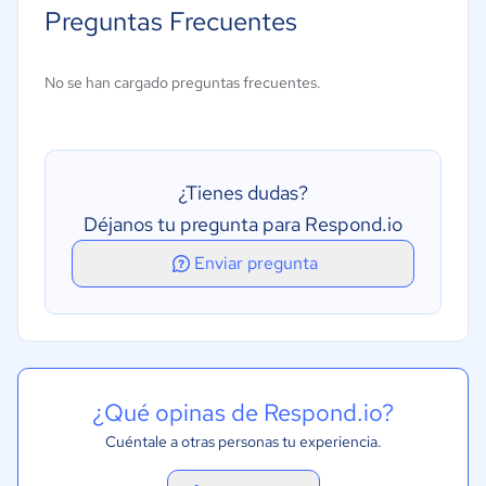
Preguntas Frecuentes
Adquisición de datos y percepción
Interacción en lenguaje natural
No se han cargado preguntas frecuentes.
Trabajo coordinado entre agentes
Soporte multimodal (texto, voz, imágenes)
Memoria y contexto persistente
¿Tienes dudas?
Déjanos tu pregunta para Respond.io
Enviar pregunta
¿Qué opinas de Respond.io?
Cuéntale a otras personas tu experiencia.