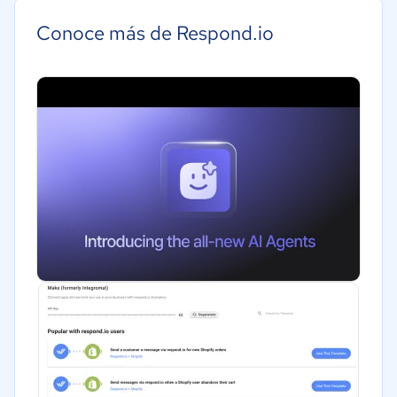
Grande: Más de 250 trabajadores
Educación
Conoce más de Respond.io
Energía
Hotelería / Viajes
Seguros
Legales
Farmacéutica
Bienes raíces
Minorista
Software / TI
Telecomunicaciones
Financiera
Alimentaria
Salud
Manufactura