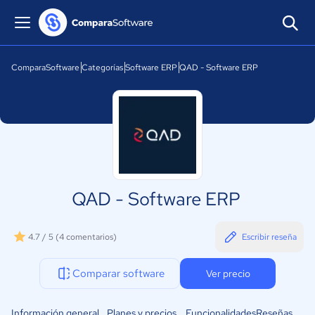
ComparaSoftware
Categorías
Software ERP
QAD - Software ERP
QAD - Software ERP
4.7 / 5
(4 comentarios)
Escribir reseña
Comparar software
Ver precio
Información general
Planes y precios
Funcionalidades
Reseñas