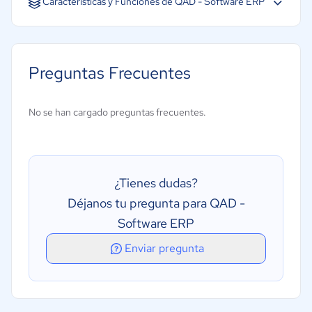
Características y Funciones de QAD - Software ERP
CRM
Gestión de almacén
Preguntas Frecuentes
Gestión de cadena de suministro
Gestión de órdenes de compra
No se han cargado preguntas frecuentes.
Gestión financiera
Creación de informes/análisis
Gestión de inventarios
¿Tienes dudas?
Gestión de la distribución
Déjanos tu pregunta para QAD -
Gestión de pedidos
Software ERP
Gestión de proyectos
Enviar pregunta