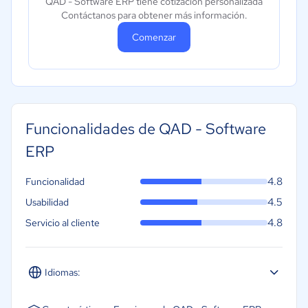
QAD - Software ERP tiene cotización personalizada
Contáctanos para obtener más información.
Comenzar
Funcionalidades de QAD - Software
ERP
4.8
Funcionalidad
4.5
Usabilidad
4.8
Servicio al cliente
Idiomas:
Español
Inglés
Portugués