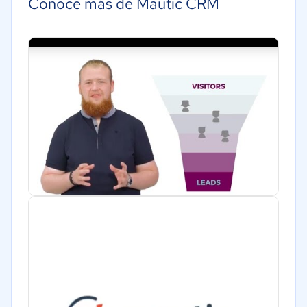
Conoce más de Mautic CRM
Energía
Hotelería / Viajes
Seguros
Legales
Farmacéutica
Bienes raíces
Minorista
Software / TI
Telecomunicaciones
Financiera
Alimentaria
Salud
Manufactura
ONG