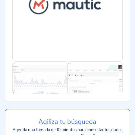
Gobierno
Transporte y logística
Marketing y Comunicación
Automotriz
Comercio Electrónico
Ventas y servicios
Tecnología
Metales y Minería
Recursos Humanos
Gastronomía
Aeroespacial y defensa
Turismo
Agiliza tu búsqueda
Contabilidad
Agenda una llamada de 10 minutos para consultar tus dudas
Moda y textiles