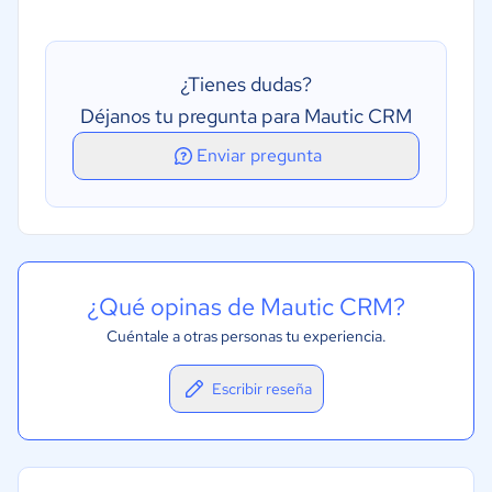
Dashboards intuitivos
Integración API´s
¿Tienes dudas?
Recolección omnicanal de data
Déjanos tu pregunta para Mautic CRM
Base de datos
Enviar pregunta
Tracking Multicanal
Gestión de Leads
Formularios
¿Qué opinas de Mautic CRM?
Cuéntale a otras personas tu experiencia.
Escribir reseña