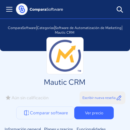
ComparaSoftware
Categorías
Software de Automatización de Marketing
Mautic CRM
Mautic CRM
Aún sin calificación
Escribir nueva reseña
Comparar software
Ver precio
Información general
Planes y precios
Funcionalidades