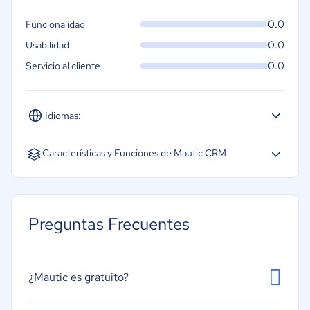
0.0
Funcionalidad
0.0
Usabilidad
0.0
Servicio al cliente
Idiomas:
Español
Inglés
Portugués
Características y Funciones de Mautic CRM
Social Marketing
Análisis y seguimiento del ROI
Preguntas Frecuentes
Pruebas A/B
Segmentación de contactos
Email Marketing
¿Mautic es gratuito?
Landing Page