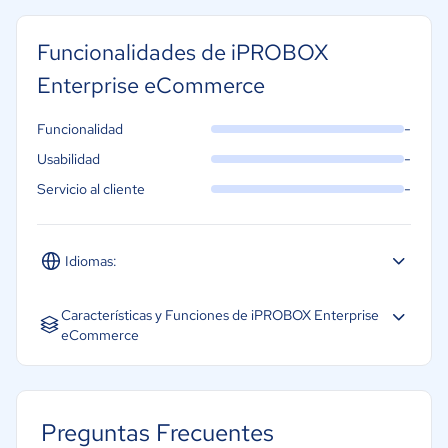
Funcionalidades de iPROBOX
Enterprise eCommerce
-
Funcionalidad
-
Usabilidad
-
Servicio al cliente
Idiomas:
Español
Inglés
Portugués
Características y Funciones de iPROBOX Enterprise
eCommerce
Equipamiento
Gestión de SEO
Preguntas Frecuentes
Gestión de ingresos