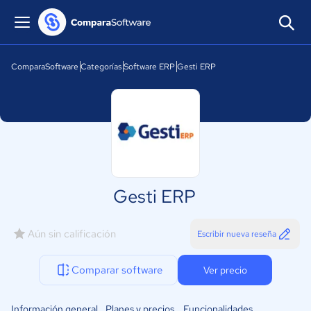
ComparaSoftware
Categorías
Software ERP
Gesti ERP
Gesti ERP
Aún sin calificación
Escribir nueva reseña
Comparar software
Ver precio
Información general
Planes y precios
Funcionalidades