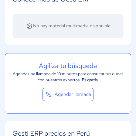
Energía
Hotelería / Viajes
Seguros
No hay material multimedia disponible
Legales
Farmacéutica
Bienes raíces
Minorista
Agiliza tu búsqueda
Software / TI
Agenda una llamada de 10 minutos para consultar tus dudas
con nuestros expertos.
Es gratis
.
Telecomunicaciones
Financiera
Agendar llamada
Alimentaria
Salud
Manufactura
ONG
Gesti ERP precios en Perú