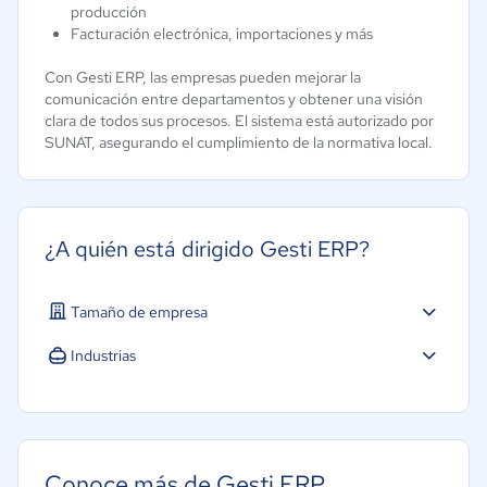
producción
Facturación electrónica, importaciones y más
Con Gesti ERP, las empresas pueden mejorar la
comunicación entre departamentos y obtener una visión
clara de todos sus procesos. El sistema está autorizado por
SUNAT, asegurando el cumplimiento de la normativa local.
¿A quién está dirigido Gesti ERP?
Tamaño de empresa
Micro: 1 a 9 trabajadores
Industrias
Pequeña: 10 a 49 trabajadores
Agricultura
Mediana: 50 a 249 trabajadores
Construcción
Grande: Más de 250 trabajadores
Educación
Conoce más de Gesti ERP