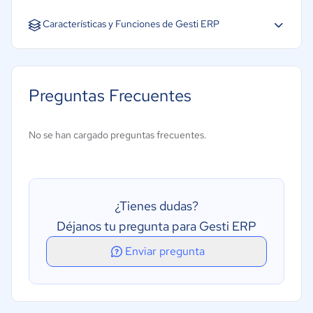
Español
Características y Funciones de Gesti ERP
Gestión de almacén
Gestión de cadena de suministro
Preguntas Frecuentes
Gestión de órdenes de compra
Gestión financiera
No se han cargado preguntas frecuentes.
Creación de informes/análisis
Gestión de inventarios
Gestión de la distribución
¿Tienes dudas?
Gestión de pedidos
Déjanos tu pregunta para Gesti ERP
Gestión de proyectos
Enviar pregunta
Planificación de la producción (MRP)
Gestión de órdenes de trabajo