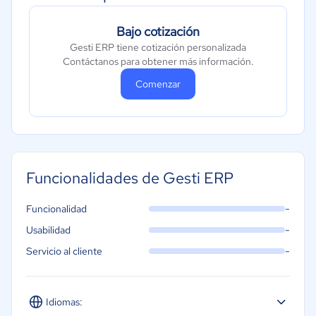
Gobierno
Bajo cotización
Transporte y logística
Gesti ERP tiene cotización personalizada
Marketing y Comunicación
Contáctanos para obtener más información.
Automotriz
Comenzar
Comercio Electrónico
Ventas y servicios
Tecnología
Metales y Minería
Funcionalidades de Gesti ERP
Recursos Humanos
-
Funcionalidad
Gastronomía
-
Usabilidad
Aeroespacial y defensa
-
Servicio al cliente
Turismo
Contabilidad
Idiomas:
Moda y textiles