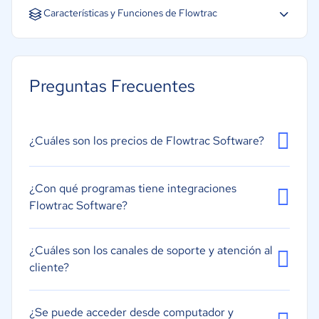
Español
Inglés
Características y Funciones de Flowtrac
Gestión 3PL
Gestión de envíos
Preguntas Frecuentes
Códigos de barras/RFID
Previsión
Gestión de ciclo de compras
¿Cuáles son los precios de Flowtrac Software?
Consolidación/Roll-Up
Auditoría de inventario
¿Con qué programas tiene integraciones
Flowtrac Software?
Control de inventario
¿Cuáles son los canales de soporte y atención al
cliente?
¿Se puede acceder desde computador y