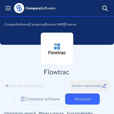
ComparaSoftware
Categorías
Sistema WMS
Flowtrac
Flowtrac
Aún sin calificación
Escribir nueva reseña
Comparar software
Ver precio
Información general
Planes y precios
Funcionalidades