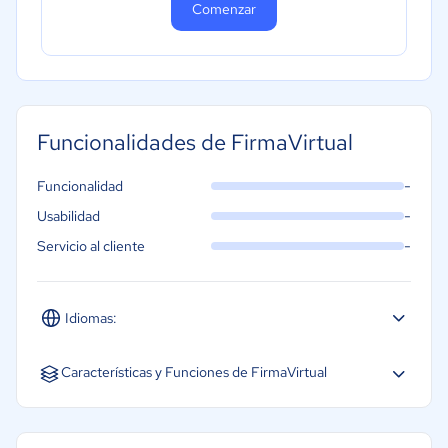
Recursos Humanos
Comenzar
Gastronomía
Aeroespacial y defensa
Turismo
Contabilidad
Funcionalidades de FirmaVirtual
Moda y textiles
-
Funcionalidad
-
Usabilidad
-
Servicio al cliente
Idiomas:
Español
Características y Funciones de FirmaVirtual
Firma digital