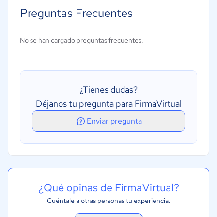
Firma electrónica
Preguntas Frecuentes
Registro de auditoría
Recordatorios automáticos
No se han cargado preguntas frecuentes.
Firma móvil
Autenticación
Gestión de contratos o licencias
¿Tienes dudas?
Gestión de correo electrónico
Déjanos tu pregunta para FirmaVirtual
Gestión de documentos
Enviar pregunta
Información segura y cifrada (SSL/TLS).
¿Qué opinas de FirmaVirtual?
Cuéntale a otras personas tu experiencia.