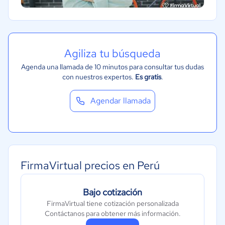
Telecomunicaciones
Financiera
Alimentaria
Agiliza tu búsqueda
Salud
Agenda una llamada de 10 minutos para consultar tus dudas
Manufactura
con nuestros expertos.
Es gratis
.
ONG
Gobierno
Agendar llamada
Transporte y logística
Marketing y Comunicación
Automotriz
FirmaVirtual precios en Perú
Comercio Electrónico
Ventas y servicios
Bajo cotización
Tecnología
FirmaVirtual tiene cotización personalizada
Metales y Minería
Contáctanos para obtener más información.