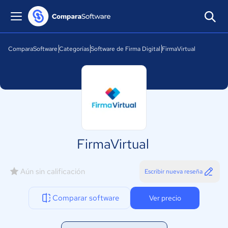
ComparaSoftware
Categorías
Software de Firma Digital
FirmaVirtual
FirmaVirtual
Aún sin calificación
Escribir nueva reseña
Comparar software
Ver precio