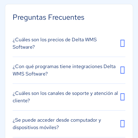
Gestión de envíos
Códigos de barras/RFID
Preguntas Frecuentes
Gestión de la calidad
Previsión
¿Cuáles son los precios de Delta WMS
Varias ubicaciones
Software?
Procesos de picking.
Consolidación/Roll-Up
¿Con qué programas tiene integraciones Delta
Auditoría de inventario
WMS Software?
Control de inventario
Gestión de almacenes móviles
¿Cuáles son los canales de soporte y atención al
cliente?
¿Se puede acceder desde computador y
dispositivos móviles?