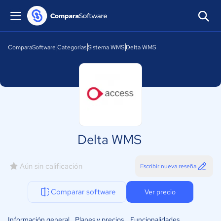
ComparaSoftware
Categorías
Sistema WMS
Delta WMS
Delta WMS
Aún sin calificación
Escribir nueva reseña
Comparar software
Ver precio
Información general
Planes y precios
Funcionalidades