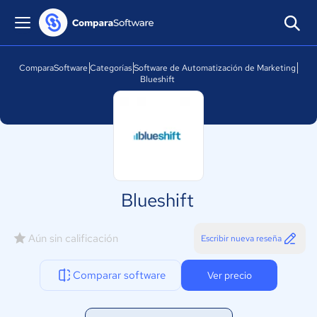
ComparaSoftware
Categorías
Software de Automatización de Marketing
Blueshift
Blueshift
Aún sin calificación
Escribir nueva reseña
Comparar software
Ver precio