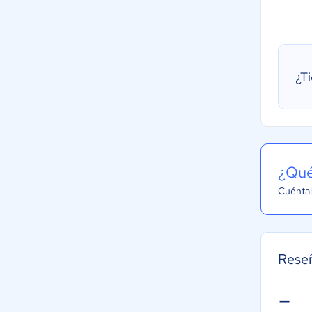
¿T
¿Qué
Cuéntal
Reseñ
-