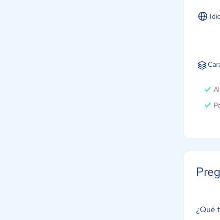
Idi
Cara
Al
Po
Preg
¿Qué t