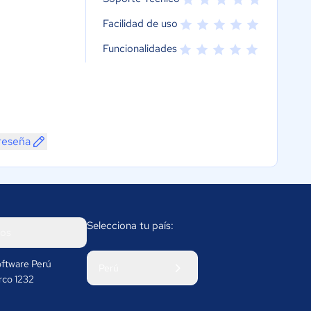
Facilidad de uso
Funcionalidades
reseña
Selecciona tu país:
os
ftware Perú
Perú
rco 1232