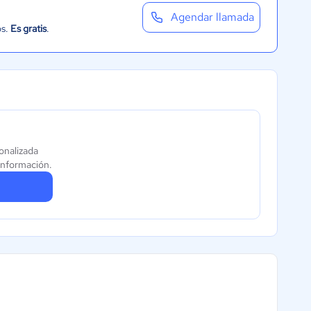
Agendar llamada
os.
Es gratis
.
onalizada
información.