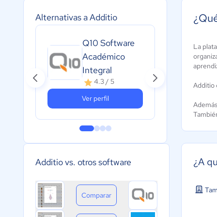
¿Qué
Alternativas a Additio
Q10 Software
Pla
La plata
Académico
organiza
Do
aprendiz
Integral
A
c
4.3 / 5
Additio
Ver perfil
Además,
También
¿A qu
Additio vs. otros software
Tam
Comparar