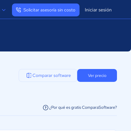
Iniciar sesión
s
Solicitar asesoría sin costo
Ver mi perfil
Cerrar sesión
Comparar software
Ver precio
¿Por qué es gratis ComparaSoftware?
facilitar la conexión