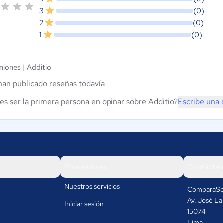
3
(0)
2
(0)
1
(0)
niones |
Additio
han publicado reseñas todavía
es ser la primera persona en opinar sobre Additio?
Escribe una 
Proveedores
Contáctan
Nuestros servicios
ComparaSo
Av. José La
Iniciar sesión
15074
Lima