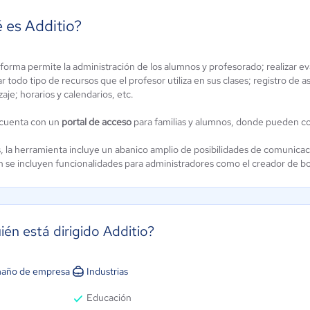
 es Additio?
taforma
forma permite la administración de los alumnos y profesorado; realizar eva
Haggyo
r todo tipo de recursos que el profesor utiliza en sus clases; registro de as
cCF
Aún sin
aje; horarios y calendarios, etc.
ún sin
calificación
alificación
 cuenta con un
portal de acceso
para familias y alumnos, donde pueden co
 la herramienta incluye un abanico amplio de posibilidades de comunicac
 se incluyen funcionalidades para administradores como el creador de bol
ién está dirigido Additio?
año de empresa
Industrias
Educación