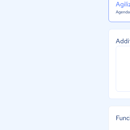
Agil
Agenda 
Addi
Func