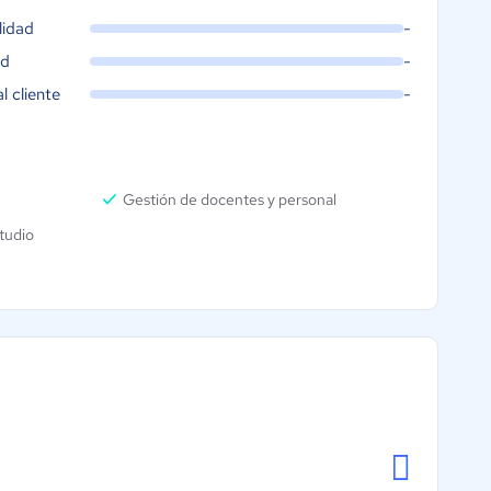
lidad
-
ad
-
al cliente
-
Gestión de docentes y personal
tudio