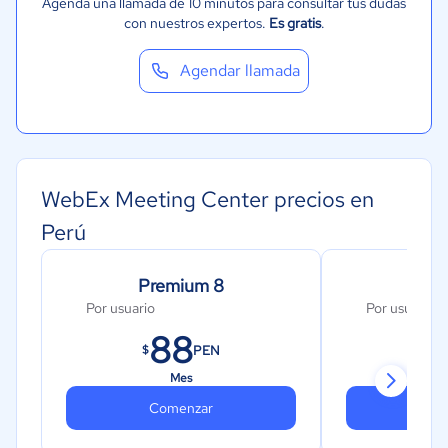
Agenda una llamada de 10 minutos para consultar tus dudas
con nuestros expertos.
Es gratis
.
Agendar llamada
WebEx Meeting Center precios en
Perú
Premium 8
Pre
Por usuario
Por usuario
88
1
PEN
$
$
Mes
Comenzar
Co