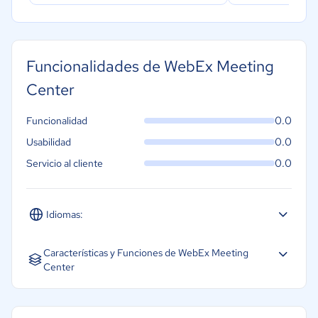
Funcionalidades de WebEx Meeting
Center
0.0
Funcionalidad
0.0
Usabilidad
0.0
Servicio al cliente
Idiomas:
Español
Inglés
Portugués
Características y Funciones de WebEx Meeting
Center
Análisis de audiencias