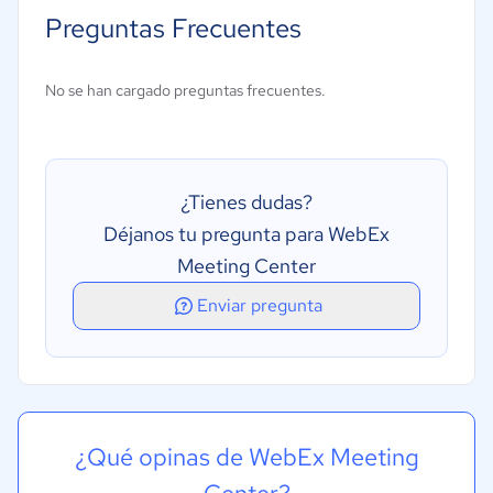
Control de acceso
Preguntas Frecuentes
Creación de marca personalizable
Flujo de múltiples cámaras
No se han cargado preguntas frecuentes.
Grabación de la sesión
Multistreaming
Pantalla dividida/múltiple
¿Tienes dudas?
Participación de audiencias
Déjanos tu pregunta para WebEx
Producción de streaming en vivo
Meeting Center
Seguimiento del comportamiento
Enviar pregunta
¿Qué opinas de WebEx Meeting