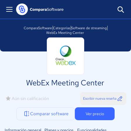
ComparaSoftware
Categorías
Software de streaming
WebEx Meeting Center
WebEx Meeting Center
Aún sin calificación
Escribir nueva reseña
Comparar software
Ver precio
Información general
Planes y precios
Funcionalidades